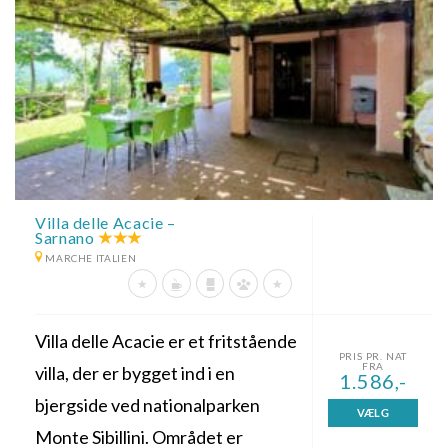
Villa delle Acacie –
Sarnano
MARCHE ITALIEN
Villa delle Acacie er et fritstående
PRIS PR. NAT
FRA
villa, der er bygget ind i en
1.586,-
bjergside ved nationalparken
VÆLG
Monte Sibillini. Området er