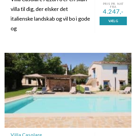
PRIS PR. NAT
FRA
villa til dig, der elsker det
4.247,-
italienske landskab og vil bo i gode
VÆLG
og
Villa Casolare