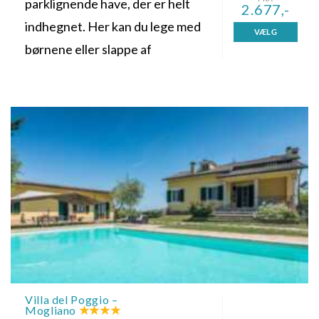
parklignende have, der er helt
2.677,-
indhegnet. Her kan du lege med
VÆLG
børnene eller slappe af
Villa del Poggio –
Mogliano