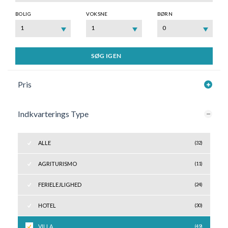
BOLIG
VOKSNE
BØRN
1
1
0
SØG IGEN
Pris
Indkvarterings Type
ALLE
(32)
AGRITURISMO
(11)
FERIELEJLIGHED
(24)
HOTEL
(30)
VILLA
(49)