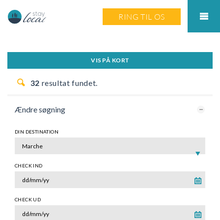
RING TIL OS
VIS PÅ KORT
32
resultat fundet.
Ændre søgning
DIN DESTINATION
CHECK IND
CHECK UD