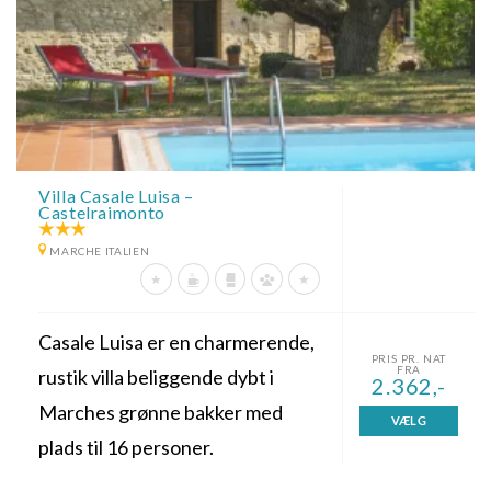
Villa Casale Luisa –
Castelraimonto
MARCHE ITALIEN
Casale Luisa er en charmerende,
PRIS PR. NAT
FRA
rustik villa beliggende dybt i
2.362,-
Marches grønne bakker med
VÆLG
plads til 16 personer.