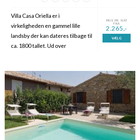
Villa Casa Oriella er i
PRIS PR. NAT
FRA
virkeligheden en gammel lille
2.265,-
landsby der kan dateres tilbage til
VÆLG
ca. 1800 tallet. Ud over