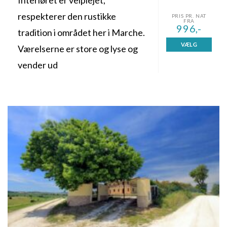
respekterer den rustikke
PRIS PR. NAT
FRA
996,-
tradition i området her i Marche.
VÆLG
Værelserne er store og lyse og
vender ud