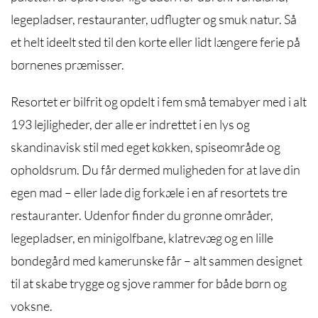
legepladser, restauranter, udflugter og smuk natur. Så
et helt ideelt sted til den korte eller lidt længere ferie på
børnenes præmisser.
Resortet er bilfrit og opdelt i fem små temabyer med i alt
193 lejligheder, der alle er indrettet i en lys og
skandinavisk stil med eget køkken, spiseområde og
opholdsrum. Du får dermed muligheden for at lave din
egen mad – eller lade dig forkæle i en af resortets tre
restauranter. Udenfor finder du grønne områder,
legepladser, en minigolfbane, klatrevæg og en lille
bondegård med kamerunske får – alt sammen designet
til at skabe trygge og sjove rammer for både børn og
voksne.