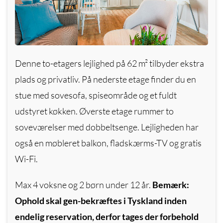
Denne to-etagers lejlighed på 62 m² tilbyder ekstra
plads og privatliv.
På nederste etage finder du en
stue med sovesofa, spiseområde og et fuldt
udstyret køkken.
Øverste etage rummer to
soveværelser med dobbeltsenge.
Lejligheden har
også en møbleret balkon, fladskærms-TV og gratis
Wi-Fi.
Max 4 voksne og 2 børn under 12 år.
Bemærk:
Ophold skal gen-bekræftes i Tyskland inden
endelig reservation, derfor tages der forbehold