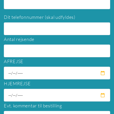
Dit telefonnummer (skal udfyldes)
Antal rejsende
AFREJSE
HJEMREJSE
Evt. kommentar til bestilling