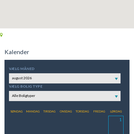
Kalender
VÆLG MÅNED
august 2026
VÆLG BOLIG TYPE
Alle Boligtyper
SØNDAG
MANDAG
TIRSDAG
ONSDAG
TORSDAG
FREDAG
LØRDAG
1