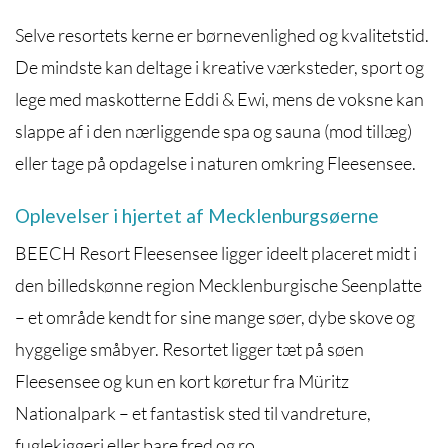
Selve resortets kerne er børnevenlighed og kvalitetstid.
De mindste kan deltage i kreative værksteder, sport og
lege med maskotterne Eddi & Ewi, mens de voksne kan
slappe af i den nærliggende spa og sauna (mod tillæg)
eller tage på opdagelse i naturen omkring Fleesensee.
Oplevelser i hjertet af Mecklenburgsøerne
BEECH Resort Fleesensee ligger ideelt placeret midt i
den billedskønne region Mecklenburgische Seenplatte
– et område kendt for sine mange søer, dybe skove og
hyggelige småbyer. Resortet ligger tæt på søen
Fleesensee og kun en kort køretur fra Müritz
Nationalpark – et fantastisk sted til vandreture,
fuglekiggeri eller bare fred og ro.