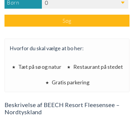
Børn
0
Søg
Hvorfor du skal vælge at bo her:
Tæt på sø og natur
Restaurant på stedet
Gratis parkering
Beskrivelse af BEECH Resort Fleesensee –
Nordtyskland