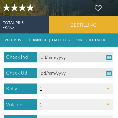
TOTAL PRIS
BESTILLING
FRA
0
,-
VÆLG REJSE
|
BESKRIVELSE
|
FACILITETER
|
KORT
|
KALENDER
Check Ind
Check Ud
Bolig
1
Voksne
1