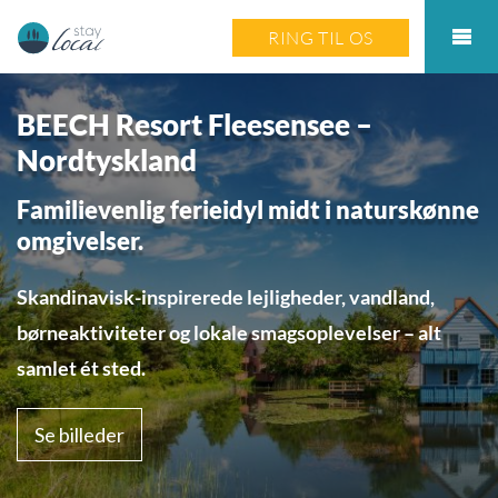
RING TIL OS
BEECH Resort Fleesensee –
Nordtyskland
Familievenlig ferieidyl midt i naturskønne
omgivelser.
Skandinavisk-inspirerede lejligheder, vandland,
børneaktiviteter og lokale smagsoplevelser – alt
samlet ét sted.
Se billeder