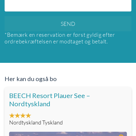
*Bemærk en reservation er først gyldig efter
ordrebekræftelsen er modtaget og betalt.
Her kan du også bo
BEECH Resort Plauer See –
Nordtyskland
Nordtyskland Tyskland