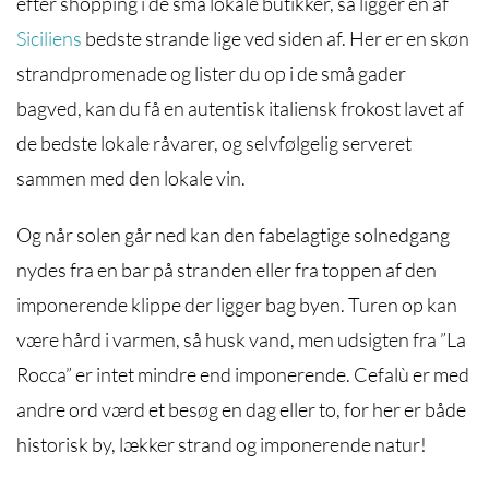
efter shopping i de små lokale butikker, så ligger en af
Siciliens
bedste strande lige ved siden af. Her er en skøn
strandpromenade og lister du op i de små gader
bagved, kan du få en autentisk italiensk frokost lavet af
de bedste lokale råvarer, og selvfølgelig serveret
sammen med den lokale vin.
Og når solen går ned kan den fabelagtige solnedgang
nydes fra en bar på stranden eller fra toppen af den
imponerende klippe der ligger bag byen. Turen op kan
være hård i varmen, så husk vand, men udsigten fra ”La
Rocca” er intet mindre end imponerende. Cefalù er med
andre ord værd et besøg en dag eller to, for her er både
historisk by, lækker strand og imponerende natur!