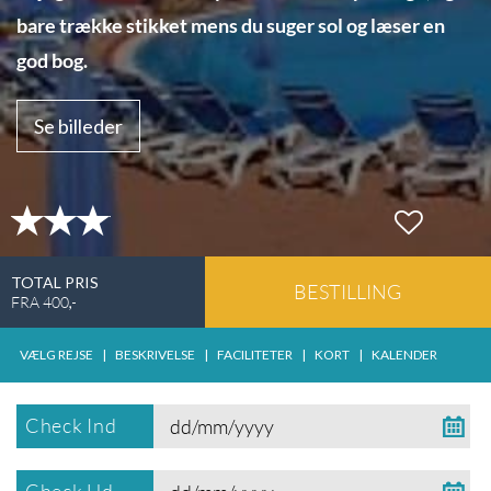
bare trække stikket mens du suger sol og læser en
god bog.
Se billeder
TOTAL PRIS
BESTILLING
FRA
400
,-
VÆLG REJSE
|
BESKRIVELSE
|
FACILITETER
|
KORT
|
KALENDER
Check Ind