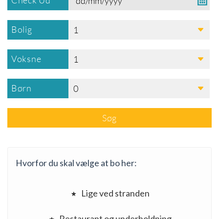
Check Ud
Bolig
1
Voksne
1
Børn
0
Søg
Hvorfor du skal vælge at bo her:
Lige ved stranden
Restaurant og underholdning