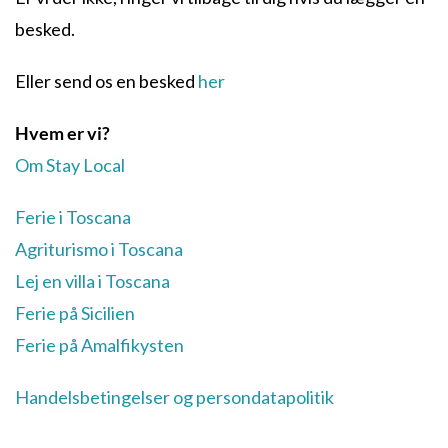
besked.
Eller send os en besked
her
Hvem er vi?
Om Stay Local
Ferie i Toscana
Agriturismo i Toscana
Lej en villa i Toscana
Ferie på Sicilien
Ferie på Amalfikysten
Handelsbetingelser og persondatapolitik