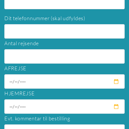
Dit telefonnummer (skal udfyldes)
Antal rejsende
AFREJSE
HJEMREJSE
Evt. kommentar til bestilling