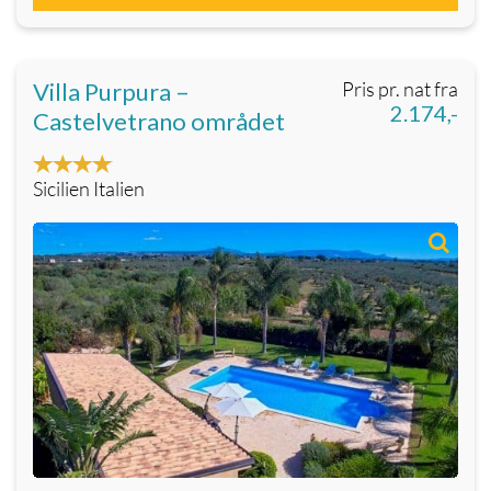
Villa Purpura –
Pris pr. nat fra
2.174,-
Castelvetrano området
Sicilien Italien