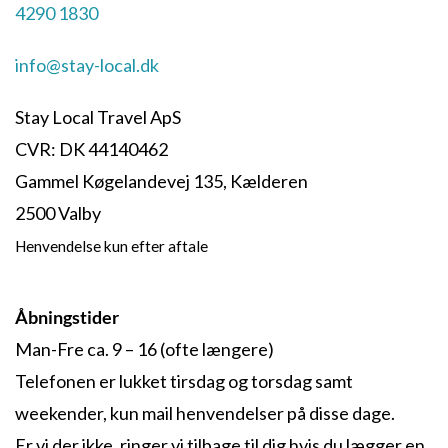
4290 1830
info@stay-local.dk
Stay Local Travel ApS
CVR: DK 44140462
Gammel Køgelandevej 135, Kælderen
2500 Valby
Henvendelse kun efter aftale
Åbningstider
Man-Fre ca. 9 – 16 (ofte længere)
Telefonen er lukket tirsdag og torsdag samt
weekender, kun mail henvendelser på disse dage.
Er vi der ikke, ringer vi tilbage til dig hvis du lægger en