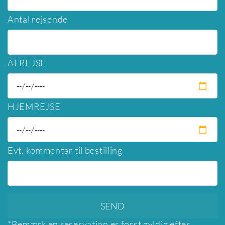
Antal rejsende
AFREJSE
HJEMREJSE
Evt. kommentar til bestilling
*Bemærk en reservation er først gyldig efter