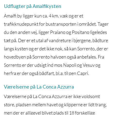
Udflugter på Amalfikysten
Amalfi by ligger kun ca. 4 km. væk og er et
trafikknudepunkt for bustransporten i området. Tager
du den anden vej, ligger Praiano og Positano ligeledes
tæt på. Der er et utal af vandreture i bjergene, bådture
langs kysten og er det ikke nok, så kan Sorrento, der er
hovedbyen på Sorrento halvøen også anbefales. Fra
Sorrento er der udsigt ind mos Napoli og Vesuv og
herfra er der også bådfart, bl.a. til øen Capri.
Værelserne på La Conca Azzurra
Værelserne på La Conca Azzurra er ikke voldsomt
store, pladsen mellem havet og klipperne er lidt trang,
men der er alligevel blivet plads til 18 forskellige