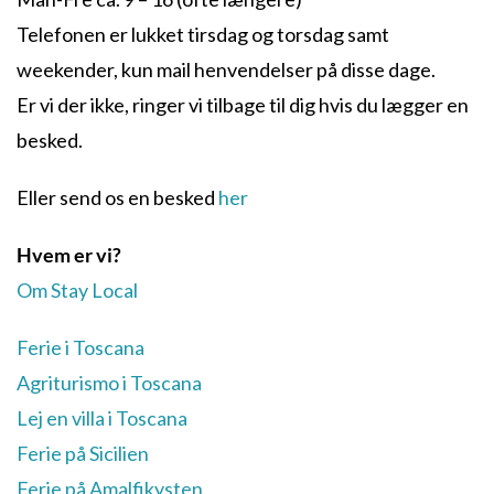
Telefonen er lukket tirsdag og torsdag samt
weekender, kun mail henvendelser på disse dage.
Er vi der ikke, ringer vi tilbage til dig hvis du lægger en
besked.
Eller send os en besked
her
Hvem er vi?
Om Stay Local
Ferie i Toscana
Agriturismo i Toscana
Lej en villa i Toscana
Ferie på Sicilien
Ferie på Amalfikysten