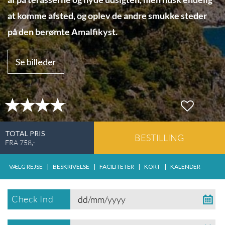
at komme afsted, og oplev de andre smukke steder
på den berømte Amalfikyst.
Se billeder
TOTAL PRIS
BESTILLING
FRA
758
,-
VÆLG REJSE
|
BESKRIVELSE
|
FACILITETER
|
KORT
|
KALENDER
Check Ind