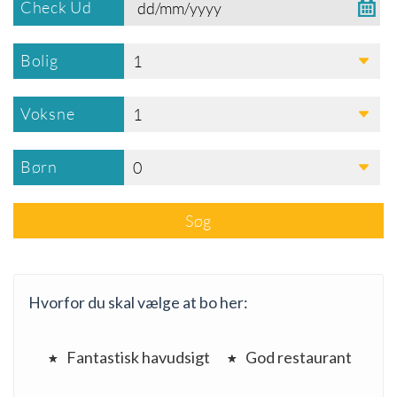
Check Ud
Bolig
1
Voksne
1
Børn
0
Søg
Hvorfor du skal vælge at bo her:
Fantastisk havudsigt
God restaurant