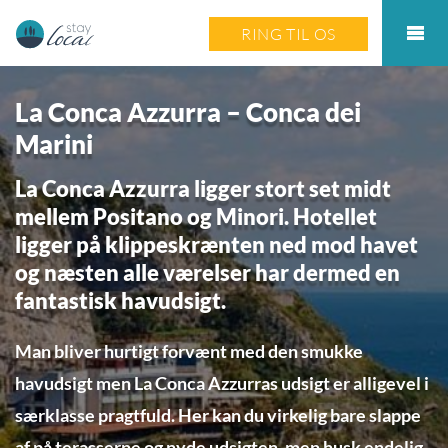
RING TIL OS
La Conca Azzurra – Conca dei
Marini
La Conca Azzurra ligger stort set midt
mellem Positano og Minori. Hotellet
ligger på klippeskrænten ned mod havet
og næsten alle værelser har dermed en
fantastisk havudsigt.
Man bliver hurtigt forvænt med den smukke
havudsigt men La Conca Azzurras udsigt er alligevel i
særklasse pragtfuld. Her kan du virkelig bare slappe
af på terasserne og nyde udsigten, men husk endelig