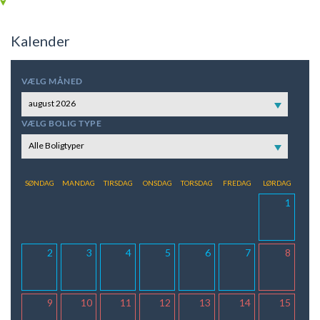
Kalender
VÆLG MÅNED
august 2026
VÆLG BOLIG TYPE
Alle Boligtyper
SØNDAG
MANDAG
TIRSDAG
ONSDAG
TORSDAG
FREDAG
LØRDAG
1
2
3
4
5
6
7
8
9
10
11
12
13
14
15