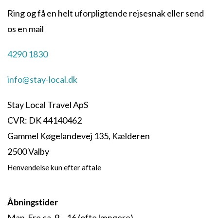
Ring og få en helt uforpligtende rejsesnak eller send
os en mail
4290 1830
info@stay-local.dk
Stay Local Travel ApS
CVR: DK 44140462
Gammel Køgelandevej 135, Kælderen
2500 Valby
Henvendelse kun efter aftale
Åbningstider
Man-Fre ca. 9 – 16 (ofte længere)