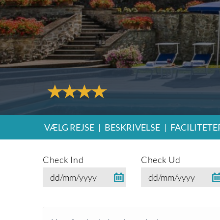
VÆLG REJSE
|
BESKRIVELSE
|
FACILITETE
Check Ind
Check Ud