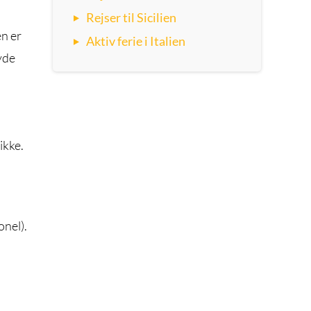
Rejser til Sicilien
en er
Aktiv ferie i Italien
yde
ikke.
onel).