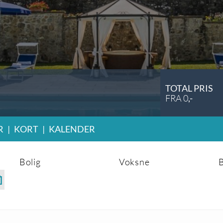
TOTAL PRIS
FRA
0
,-
R
|
KORT
|
KALENDER
Bolig
Voksne