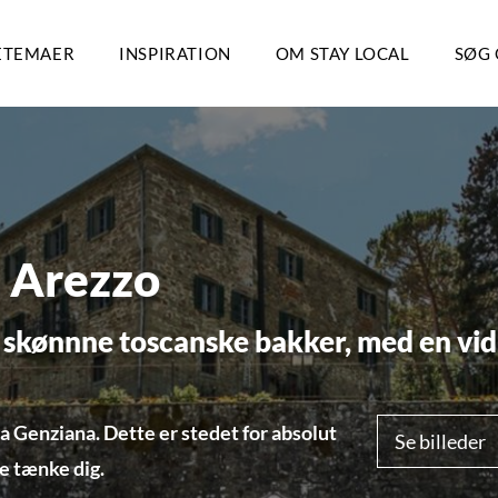
ETEMAER
INSPIRATION
OM STAY LOCAL
SØG 
– Arezzo
e skønnne toscanske bakker, med en vid
La Genziana. Dette er stedet for absolut
Se billeder
e tænke dig.