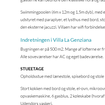
Swimmingpoolen (6m x 12m og 1,5m dyb), med en f
udstyret med paraplyer, et lysthus med bord, sto
den eksterne jacuzzi. Villaen har wifi forbindelse
Indretningen i Villa La Genziana
Bygningen er på 500 m2. Mange af lofterne er fr
Alle soveværelser har AC og eget badeværelse.
STUEETAGE
Opholdsstue med lænestole, spisebord og stole til
Stort køkken med bord og stole, el-ovn, mikroo
opvaskemaskine, 6 gasblus, 2 køleskabe (hvoraf
Udendørs vaskeri.