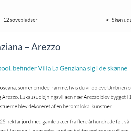
12 sovepladser
Skøn uds
nziana – Arezzo
ol, befinder Villa La Genziana sig i de skønne
 i Toscana, som er en ideel ramme, hvis du vil opleve Umbrien 
Arezzo. Luksusudlejningsvillaen nær Arezzo blev bygget i 
 stuerne blev dekoreret af en berømt lokal kunstner.
 25 hektar jord med gamle træer fra flere århundrede før, så
na i Toscana. En rosenhave på en hektar omkranser villaen.