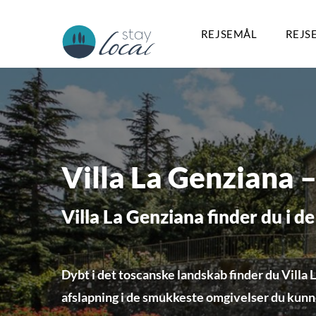
REJSEMÅL
REJS
Villa La Genziana 
Villa La Genziana finder du i d
Dybt i det toscanske landskab finder du Villa 
afslapning i de smukkeste omgivelser du kunn