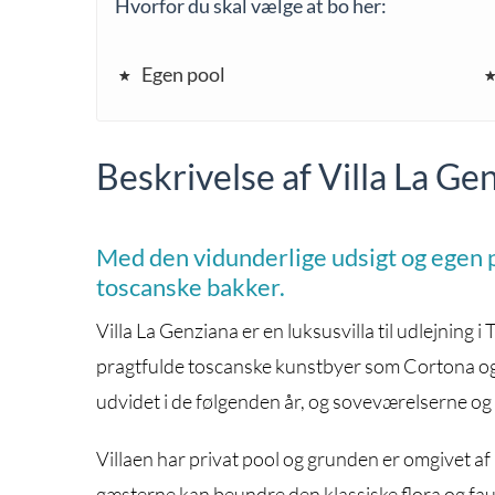
Hvorfor du skal vælge at bo her:
Egen pool
Beskrivelse af Villa La Ge
Med den vidunderlige udsigt og egen po
toscanske bakker.
Villa La Genziana er en luksusvilla til udlejning
pragtfulde toscanske kunstbyer som Cortona og 
udvidet i de følgenden år, og soveværelserne og
Villaen har privat pool og grunden er omgivet af
gæsterne kan beundre den klassiske flora og fau