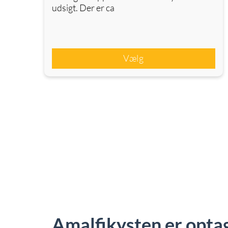
udsigt. Der er ca
Vælg
Amalfikysten er opta