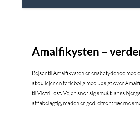
Amalfikysten – verd
Rejser til Amalfikysten er ensbetydende med en
at du lejer en feriebolig med udsigt over Amalf
til Vietri i øst. Vejen snor sig smukt langs b
af fabelagtig, maden er god, citrontræerne smu