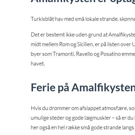
Turkisblåt hav med små lokale strande, skønn
Det er bestemt ikke uden grund at Amalfikyste
midt mellem Rom og Sicilien, er på listen ov
byer som Tramonti, Ravello og Posatino emmer
havet.
Ferie på Amalfikysten
Hvis du drømmer om afslappet atmosfære, sol p
umulige steder og gode lægmuskler – så er du k
her også en hel række små gode strande langs k