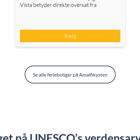
Vista betyder direkte oversat fra
Vælg
Se alle ferieboliger på Amalfikysten
get på UNESCO’s verdensarv