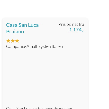
Casa San Luca –
Pris pr. nat fra
1.174,-
Praiano
Campania-Amalfikysten Italien
Casa San Luca er beliggende mellem