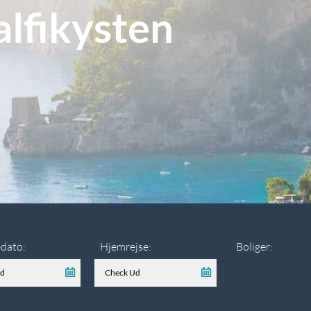
alfikysten
dato:
Hjemrejse:
Boliger: