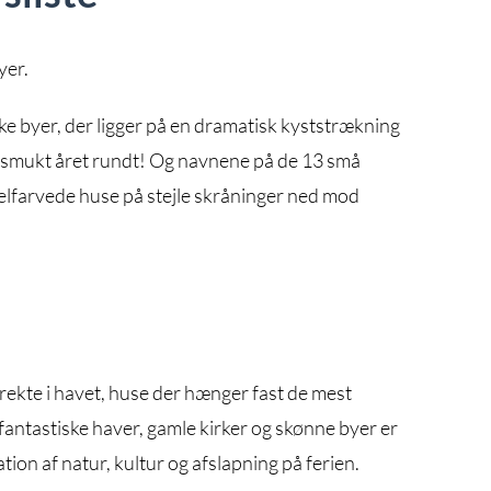
yer.
ke byer, der ligger på en dramatisk kyststrækning
esmukt året rundt! Og navnene på de 13 små
elfarvede huse på stejle skråninger ned mod
rekte i havet, huse der hænger fast de mest
fantastiske haver, gamle kirker og skønne byer er
ion af natur, kultur og afslapning på ferien.