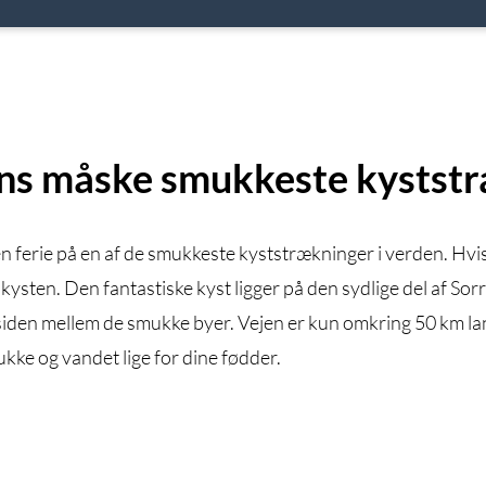
ens måske smukkeste kystst
 ferie på en af de smukkeste kyststrækninger i verden. Hvis 
ikysten. Den fantastiske kyst ligger på den sydlige del af Sor
jergsiden mellem de smukke byer. Vejen er kun omkring 50 km 
kke og vandet lige for dine fødder.