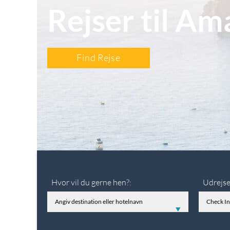
Rejser til Am
Find Rejse
Hvor vil du gerne hen?:
Udrejse