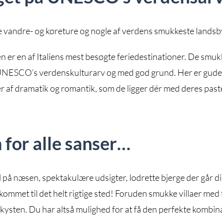
e vandre- og køreture og nogle af verdens smukkeste landsb
n er en af Italiens mest besøgte feriedestinationer. De smuk
er UNESCO’s verdenskulturarv og med god grund. Her er gud
 af dramatik og romantik, som de ligger dér med deres past
 for alle sanser…
å næsen, spektakulære udsigter, lodrette bjerge der går di
ommet til det helt rigtige sted! Foruden smukke villaer med 
ysten. Du har altså mulighed for at få den perfekte kombinat