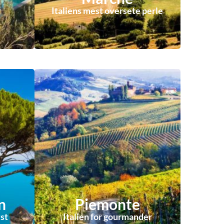
r
Italiens mest oversete perle
n
Piemonte
st
Italien for gourmander