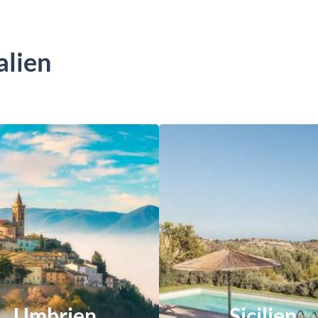
alien
Umbrien
Sicilien