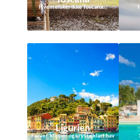
Hvem elsker ikke Toscana…
Ligurien
Farver, klipper og krystalklart hav