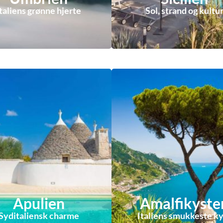
Italiens grønne hjerte
Sol, strand og kultu
Apulien
Amalfikyste
Syditaliensk charme
Italiens smukkeste ky