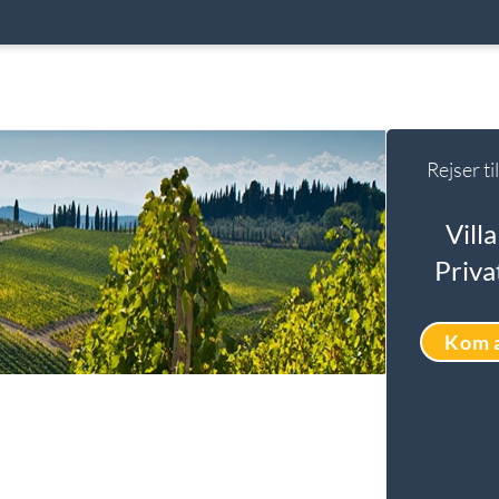
Rejser t
Vill
Priva
Kom 