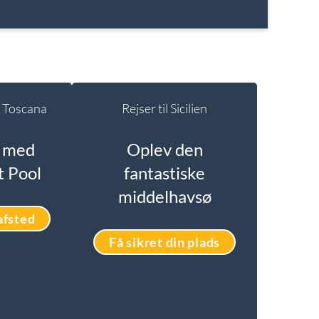
il Toscana
Rejser til Sicilien
a med
Oplev den
t Pool
fantastiske
middelhavsø
afsted
Få sikret din plads