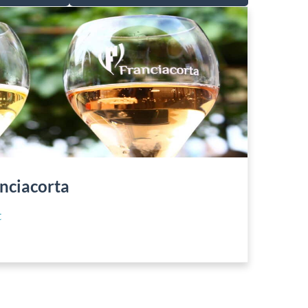
anciacorta
t