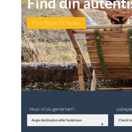
Find din autent
Find Rejse Til Italien
Hvor vil du gerne hen?:
Udrejse