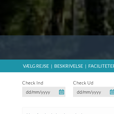
VÆLG REJSE
|
BESKRIVELSE
|
FACILITETE
Check Ind
Check Ud