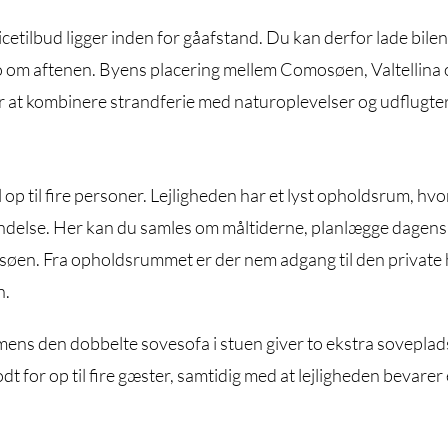
icetilbud ligger inden for gåafstand. Du kan derfor lade bilen
ico om aftenen. Byens placering mellem Comosøen, Valtellina 
r at kombinere strandferie med naturoplevelser og udflugter
l op til fire personer. Lejligheden har et lyst opholdsrum, hvo
bindelse. Her kan du samles om måltiderne, planlægge dagens
osøen. Fra opholdsrummet er der nem adgang til den private 
n.
ens den dobbelte sovesofa i stuen giver to ekstra soveplad
dt for op til fire gæster, samtidig med at lejligheden bevarer