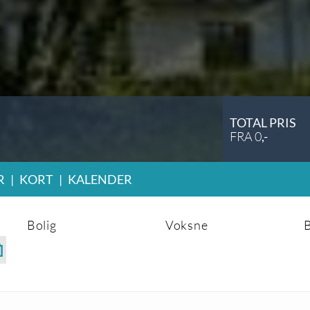
TOTAL PRIS
FRA
0
,-
R
|
KORT
|
KALENDER
Bolig
Voksne