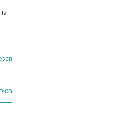
tta
sæson
0:00