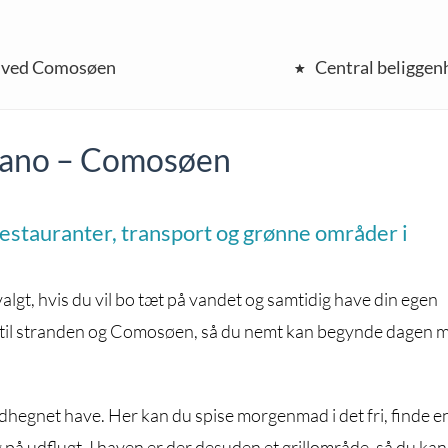
 ved Comosøen
Central beliggen
ivano – Comosøen
restauranter, transport og grønne områder i
valgt, hvis du vil bo tæt på vandet og samtidig have din egen
ter til stranden og Comosøen, så du nemt kan begynde dagen 
ndhegnet have. Her kan du spise morgenmad i det fri, finde en
 på udflugt. I haven er der desuden et grillområde, så du kan