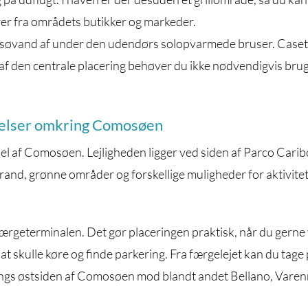
er fra områdets butikker og markeder.
g søvand af under den udendørs solopvarmede bruser. Caset
af den centrale placering behøver du ikke nødvendigvis bru
levelser omkring Comosøen
del af Comosøen. Lejligheden ligger ved siden af Parco Carib
strand, grønne områder og forskellige muligheder for aktivite
færgeterminalen. Det gør placeringen praktisk, når du gerne 
 skulle køre og finde parkering. Fra færgelejet kan du tage
 langs østsiden af Comosøen mod blandt andet Bellano, Vare