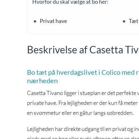
Hvorfor du skal vælge at bo her:
Privat have
Tæt
Beskrivelse af Casetta T
Bo tæt på hverdagslivet i Colico med 
nærheden
Casetta Tivano ligger i stueplan er det perfekte 
private have. Fra lejligheden er der kun få me
en svømmetur eller en gåtur langs søbredden.
Lejligheden har direkte udgang til en privat og i
plads med en bog eller nyde aftenen efter en dag