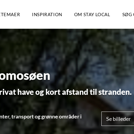
ETEMAER
INSPIRATION
OM STAY LOCAL
SØG 
Comosøen
vat have og kort afstand til stranden.
nter, transport og grønne områder i
Se billeder