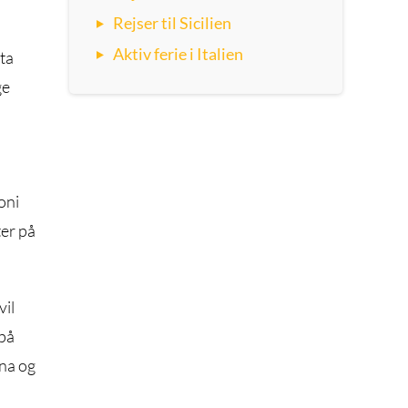
Rejser til Sicilien
Aktiv ferie i Italien
ta
ge
oni
ter på
vil
 på
nna og