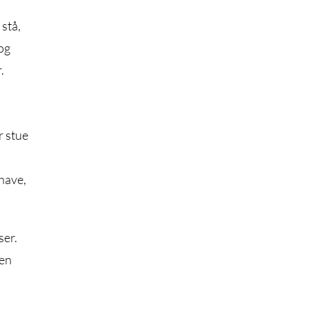
 stå,
og
.
r stue
have,
ser.
 en