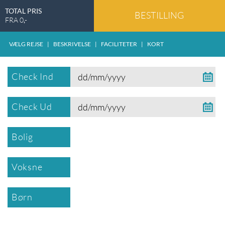
TOTAL PRIS
BESTILLING
FRA
0
,-
VÆLG REJSE
|
BESKRIVELSE
|
FACILITETER
|
KORT
Check Ind
Check Ud
Bolig
Voksne
Børn