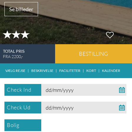
Se billeder
TOTAL PRIS
BESTILLING
FRA
2200
,-
VÆLG REJSE
|
BESKRIVELSE
|
FACILITETER
|
KORT
|
KALENDER
Check Ind
Check Ud
Bolig