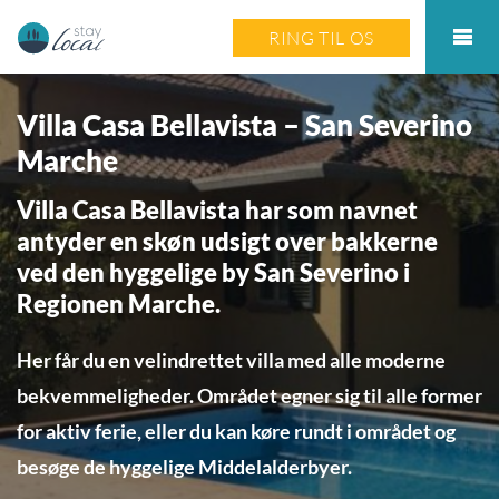
RING TIL OS
Villa Casa Bellavista – San Severino
Marche
Villa Casa Bellavista har som navnet
antyder en skøn udsigt over bakkerne
ved den hyggelige by San Severino i
Regionen Marche.
Her får du en velindrettet villa med alle moderne
bekvemmeligheder. Området egner sig til alle former
for aktiv ferie, eller du kan køre rundt i området og
besøge de hyggelige Middelalderbyer.