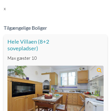
x
Tilgængelige Boliger
Hele Villaen (8+2
sovepladser)
Max gæster
10