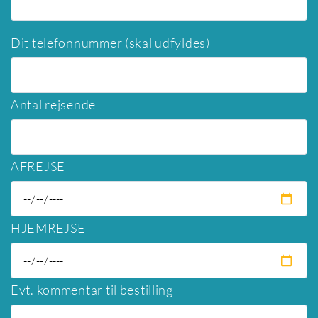
Dit telefonnummer (skal udfyldes)
Antal rejsende
AFREJSE
HJEMREJSE
Evt. kommentar til bestilling