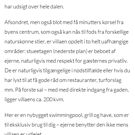
har udsigt over hele dalen.
Afsondret, men også blot med få minutters kørsel fra
byens centrum, som også kan nås til fods fra forskellige
naturskønne stier, er villaen opdelt i to helt uafhængige
områder: stueetagen (nederste plan) er beboet af
ejerne, naturligvis med respekt for gæsternes privatliv.
De er naturligvis tilgængelige i nødstilfælde eller hvis du
har lyst til at få gode råd om restauranter, turforslag
mm. På første sal – med med direkte indgang fra gaden,
ligger villaens ca. 200 kvm.
Her er en nybygget swimmingpool, grill og have, som er
til eksklusiv brug til dig – ejerne benytter den ikke mens
villaen er udlejet.