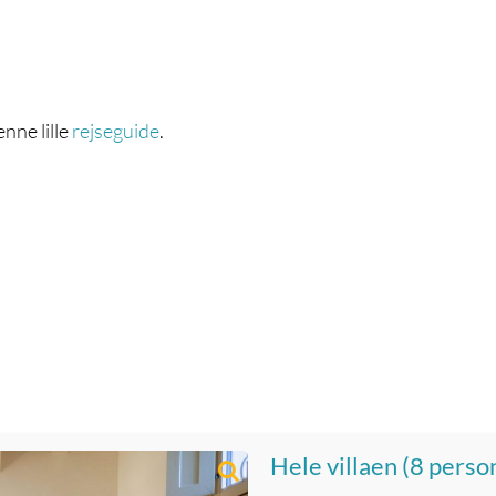
enne lille
rejseguide
.
Hele villaen (8 perso