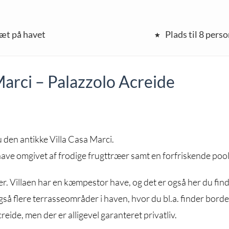
æt på havet
Plads til 8 pers
Marci – Palazzolo Acreide
u den antikke Villa Casa Marci.
have omgivet af frodige frugttræer samt en forfriskende pool
ner. Villaen har en kæmpestor have, og det er også her du fin
gså flere terrasseområder i haven, hvor du bl.a. finder borde
reide, men der er alligevel garanteret privatliv.