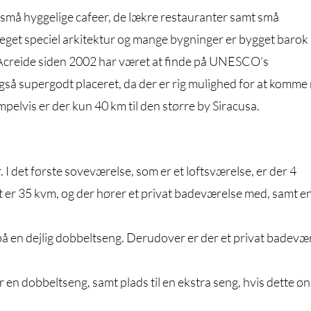
til små hyggelige cafeer, de lækre restauranter samt små
eget speciel arkitektur og mange bygninger er bygget barok
o Acreide siden 2002 har været at finde på UNESCO’s
 også supergodt placeret, da der er rig mulighed for at komme
empelvis er der kun 40 km til den større by Siracusa.
 I det første soveværelse, som er et loftsværelse, er der 4
 er 35 kvm, og der hører et privat badeværelse med, samt e
å en dejlig dobbeltseng. Derudover er der et privat badevæ
en dobbeltseng, samt plads til en ekstra seng, hvis dette øn