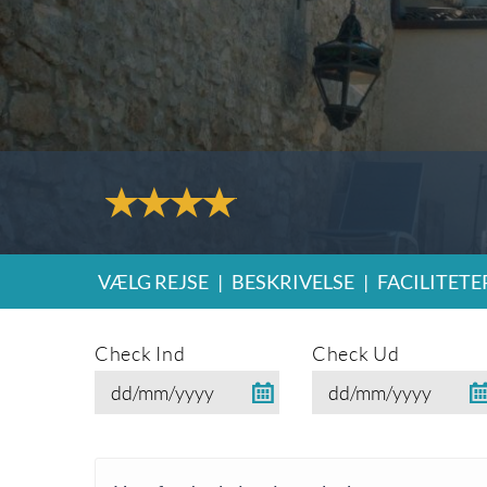
VÆLG REJSE
|
BESKRIVELSE
|
FACILITETE
Check Ind
Check Ud