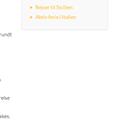
Rejser til Sicilien
Aktiv ferie i Italien
 rundt
n
relse
skes.