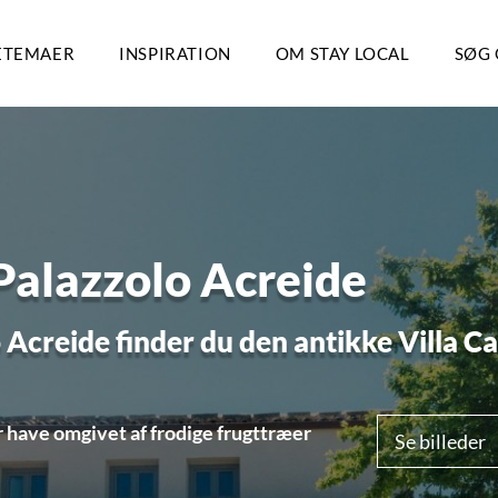
ETEMAER
INSPIRATION
OM STAY LOCAL
SØG 
 Palazzolo Acreide
 Acreide finder du den antikke Villa C
r have omgivet af frodige frugttræer
Se billeder