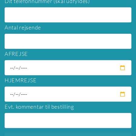
Dit telefonnummer (skal udfyldes)
Antal rejsende
AFREJSE
HJEMREJSE
Evt. kommentar til bestilling