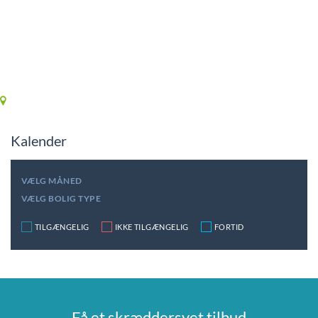
Kalender
VÆLG MÅNED
VÆLG BOLIG TYPE
TILGÆNGELIG
IKKE TILGÆNGELIG
FORTID
Få et skræddersyet tilbud