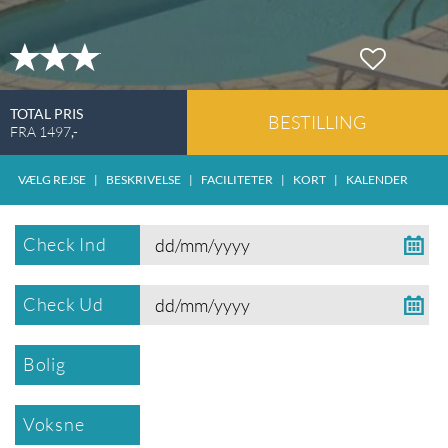
TOTAL PRIS
BESTILLING
FRA
1497
,-
VÆLG REJSE
|
BESKRIVELSE
|
FACILITETER
|
KORT
|
KALENDER
Check Ind
Check Ud
Bolig
Voksne