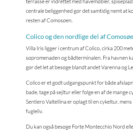
terrasse er indrettet med havemøbler, spiseplads 
centrale beliggenhed gør det samtidig nemt at k
resten af Comosøen.
Colico og den nordlige del af Comosø
Villa Iris ligger i centrum af Colico, cirka 200 me
søpromenaden og bådterminalen. Fra havnen kan
gør det let at besøge blandt andet Varenna og L
Colico er et godt udgangspunkt for både afslap
bade, tage på sejltur eller følge en af de mange
Sentiero Valtellina er oplagt til en cykeltur, men
fugleliv.
Du kan også besøge Forte Montecchio Nord eller 