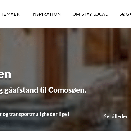
ETEMAER
INSPIRATION
OM STAY LOCAL
SØG 
en
og gåafstand til Comosøen.
r og transportmuligheder lige i
Se billeder