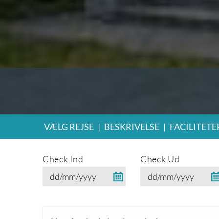
VÆLG REJSE
|
BESKRIVELSE
|
FACILITETE
Check Ind
Check Ud