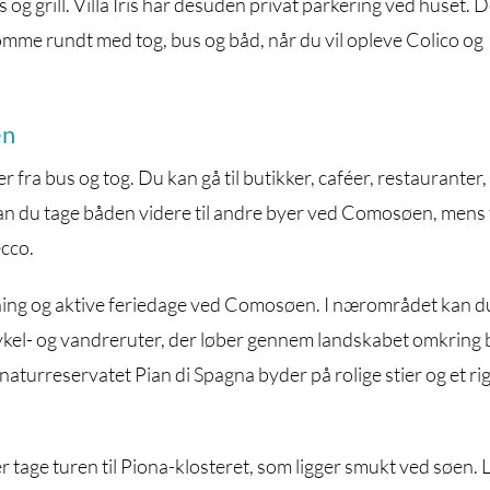
og grill. Villa Iris har desuden privat parkering ved huset. 
omme rundt med tog, bus og båd, når du vil opleve Colico og
en
ter fra bus og tog. Du kan gå til butikker, caféer, restauranter,
 du tage båden videre til andre byer ved Comosøen, mens 
ecco.
ning og aktive feriedage ved Comosøen. I nærområdet kan d
 cykel- og vandreruter, der løber gennem landskabet omkring 
s naturreservatet Pian di Spagna byder på rolige stier og et rig
tage turen til Piona-klosteret, som ligger smukt ved søen.