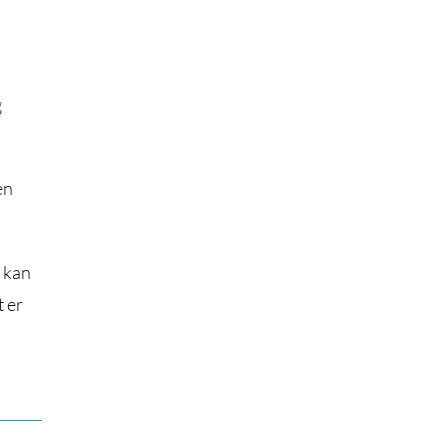
g
en
e kan
t er