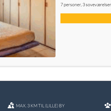
7 personer, 3 soveværelser
MAX. 3 KM TIL (LILLE) BY