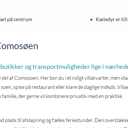
æt på centrum
Kæledyr er til
– Comosøen
, butikker og transportmuligheder lige i nærhed
ge del af Comosøen. Her bor du i et roligt villakvarter, men sta
il søen, spise på restaurant eller klare de daglige indkøb. Vill
en familie, der gerne vil kombinere privatliv med en praktisk
d plads til afslapning og fælles feriestunder. Den overdæk