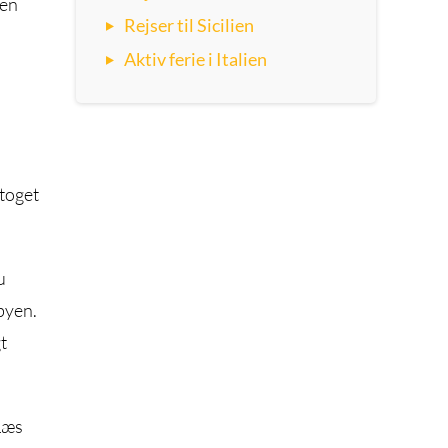
Den
Rejser til Sicilien
Aktiv ferie i Italien
toget
u
byen.
t
 Læs