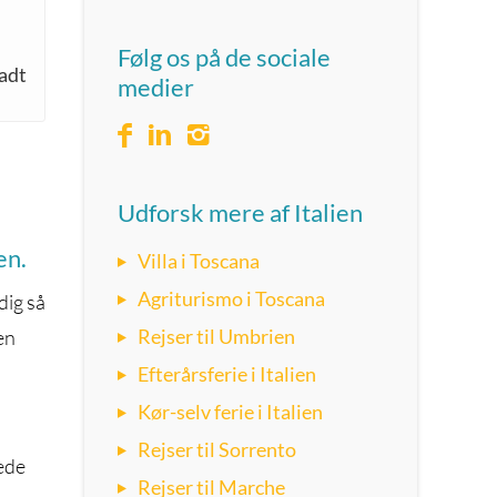
Følg os på de sociale
ladt
medier
Udforsk mere af Italien
en.
Villa i Toscana
Agriturismo i Toscana
dig så
Rejser til Umbrien
aen
Efterårsferie i Italien
Kør-selv ferie i Italien
Rejser til Sorrento
kede
Rejser til Marche