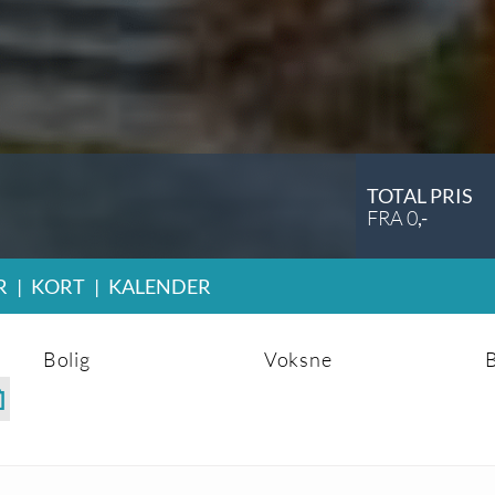
TOTAL PRIS
FRA
0
,-
R
|
KORT
|
KALENDER
Bolig
Voksne