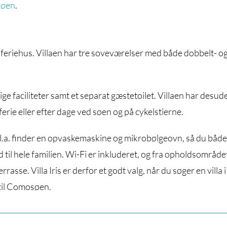
øen
.
lt feriehus. Villaen har tre soveværelser med både dobbelt- o
 faciliteter samt et separat gæstetoilet. Villaen har desud
erie eller efter dage ved søen og på cykelstierne.
bl.a. finder en opvaskemaskine og mikrobølgeovn, så du båd
il hele familien. Wi-Fi er inkluderet, og fra opholdsområde
se. Villa Iris er derfor et godt valg, når du søger en villa i
 til Comosøen.