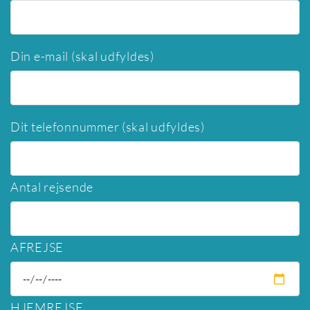
Din e-mail (skal udfyldes)
Dit telefonnummer (skal udfyldes)
Antal rejsende
AFREJSE
HJEMREJSE