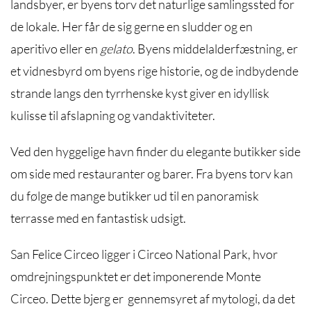
landsbyer, er byens torv det naturlige samlingssted for
de lokale. Her får de sig gerne en sludder og en
aperitivo eller en
gelato
. Byens middelalderfæstning, er
et vidnesbyrd om byens rige historie, og de indbydende
strande langs den tyrrhenske kyst giver en idyllisk
kulisse til afslapning og vandaktiviteter.
Ved den hyggelige havn finder du elegante butikker side
om side med restauranter og barer. Fra byens torv kan
du følge de mange butikker ud til en panoramisk
terrasse med en fantastisk udsigt.
San Felice Circeo ligger i Circeo National Park, hvor
omdrejningspunktet er det imponerende Monte
Circeo. Dette bjerg er gennemsyret af mytologi, da det