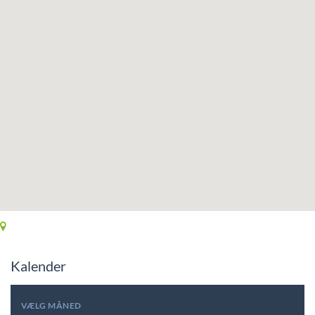
Kalender
VÆLG MÅNED