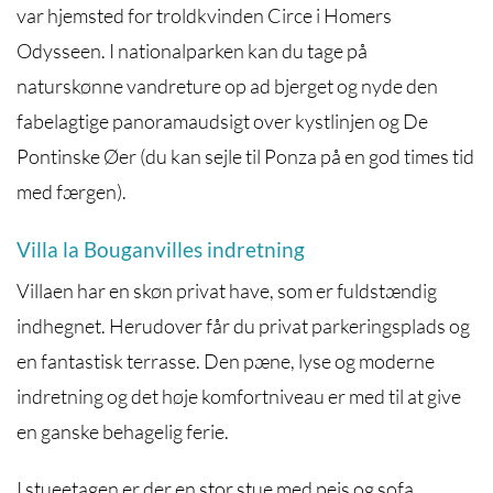
var hjemsted for troldkvinden Circe i Homers
Odysseen. I nationalparken kan du tage på
naturskønne vandreture op ad bjerget og nyde den
fabelagtige panoramaudsigt over kystlinjen og De
Pontinske Øer (du kan sejle til Ponza på en god times tid
med færgen).
Villa la Bouganvilles indretning
Villaen har en skøn privat have, som er fuldstændig
indhegnet. Herudover får du privat parkeringsplads og
en fantastisk terrasse. Den pæne, lyse og moderne
indretning og det høje komfortniveau er med til at give
en ganske behagelig ferie.
I stueetagen er der en stor stue med pejs og sofa,