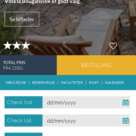
Villa la Bouganville et godt valg.
Se billeder
TOTAL PRIS
BESTILLING
FRA
2350
,-
VÆLG REJSE
|
BESKRIVELSE
|
FACILITETER
|
KORT
|
KALENDER
Check Ind
Check Ud