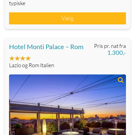
typiske
Vælg
Hotel Monti Palace – Rom
Pris pr. nat fra
1.300,-
Lazio og Rom Italien