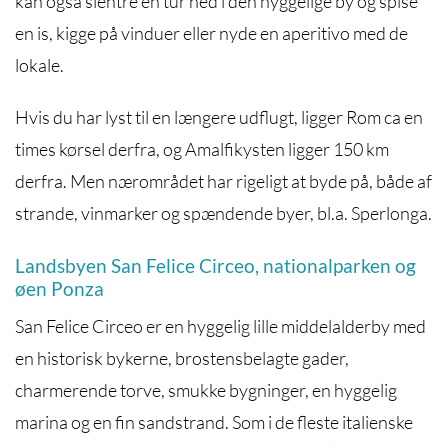
kan også slentre en tur ned i den hyggelige by og spise
en is, kigge på vinduer eller nyde en aperitivo med de
lokale.
Hvis du har lyst til en længere udflugt, ligger Rom ca en
times kørsel derfra, og Amalfikysten ligger 150 km
derfra. Men nærområdet har rigeligt at byde på, både af
strande, vinmarker og spændende byer, bl.a. Sperlonga.
Landsbyen San Felice Circeo, nationalparken og
øen Ponza
San Felice Circeo er en hyggelig lille middelalderby med
en historisk bykerne, brostensbelagte gader,
charmerende torve, smukke bygninger, en hyggelig
marina og en fin sandstrand. Som i de fleste italienske