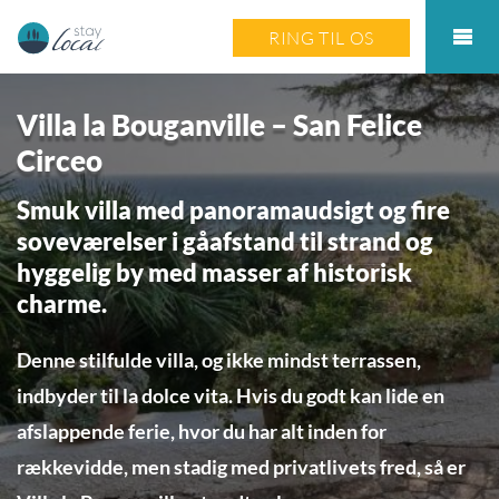
RING TIL OS
Villa la Bouganville – San Felice
Circeo
Smuk villa med panoramaudsigt og fire
soveværelser i gåafstand til strand og
hyggelig by med masser af historisk
charme.
Denne stilfulde villa, og ikke mindst terrassen,
indbyder til la dolce vita. Hvis du godt kan lide en
afslappende ferie, hvor du har alt inden for
rækkevidde, men stadig med privatlivets fred, så er