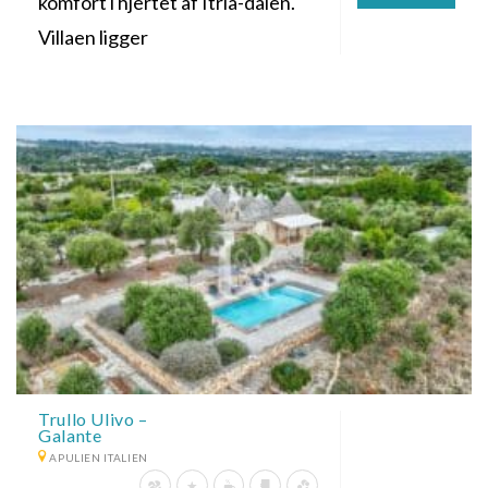
komfort i hjertet af Itria-dalen.
Villaen ligger
Trullo Ulivo –
Galante
APULIEN ITALIEN