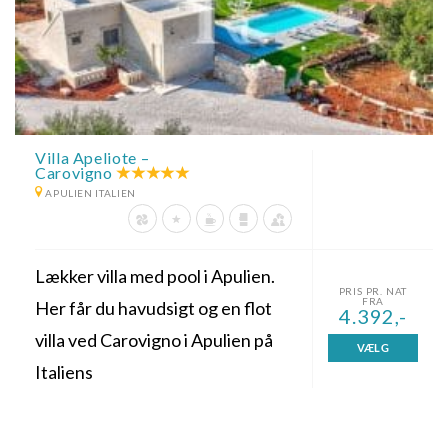
Villa Apeliote –
Carovigno
APULIEN ITALIEN
Lækker villa med pool i Apulien.
PRIS PR. NAT
FRA
Her får du havudsigt og en flot
4.392,-
villa ved Carovigno i Apulien på
VÆLG
Italiens