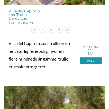
Villa del Capitolo
con Trullo –
Carovigno
APULIEN ITALIEN
Villa del Capitolo con Trullo er en
PRIS PR. NAT
FRA
helt særlig feriebolig, hvor en
0,-
flere hundrede år gammel trullo
VÆLG
er smukt integreret