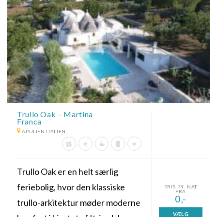
Trullo Oak – Martina
Franca
APULIEN ITALIEN
Trullo Oak er en helt særlig
feriebolig, hvor den klassiske
PRIS PR. NAT
FRA
0,-
trullo-arkitektur møder moderne
VÆLG