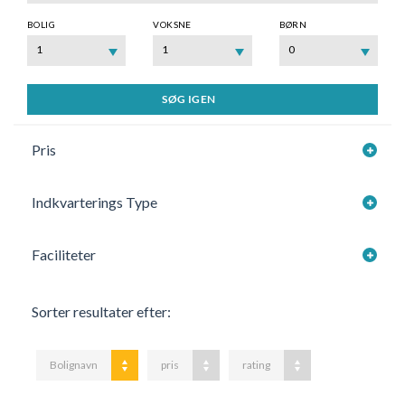
BOLIG
VOKSNE
BØRN
1
1
0
SØG IGEN
Pris
Indkvarterings Type
Faciliteter
Sorter resultater efter:
Bolignavn
pris
rating