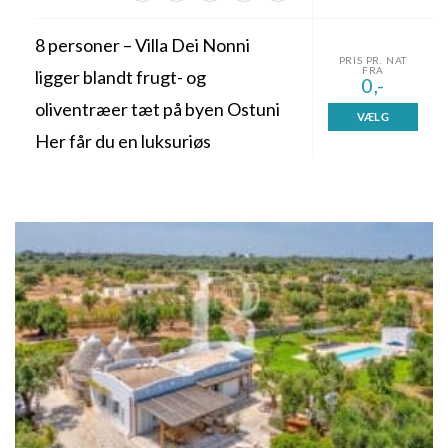
8 personer – Villa Dei Nonni
PRIS PR. NAT
FRA
ligger blandt frugt- og
0,-
oliventræer tæt på byen Ostuni
VÆLG
Her får du en luksuriøs