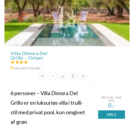
Villa Dimora Del
Grillo – Ostuni
APULIEN ITALIEN
6 personer – Villa Dimora Del
PRIS PR. NAT
FRA
Grillo er en luksuriøs villa i trulli-
0,-
stil med privat pool, kun omgivet
VÆLG
af grøn