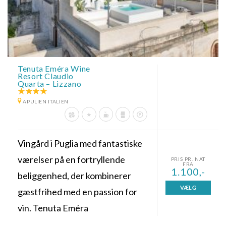
Tenuta Eméra Wine
Resort Claudio
Quarta – Lizzano
APULIEN ITALIEN
Vingård i Puglia med fantastiske
værelser på en fortryllende
PRIS PR. NAT
FRA
1.100,-
beliggenhed, der kombinerer
VÆLG
gæstfrihed med en passion for
vin. Tenuta Eméra