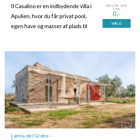
Il Casalino er en indbydende villa i
PRIS PR. NAT
FRA
0,-
Apulien, hvor du får privat pool,
VÆLG
egen have og masser af plads til
Lamia del Grano –