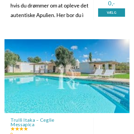
0,-
hvis du drømmer om at opleve det
VÆLG
autentiske Apulien. Her bor du i
Trulli Itaka – Ceglie
Messapica