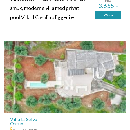
FRA
3.655,-
smuk, moderne villa med privat
VÆLG
pool Villa Il Casalino ligger i et
Villa la Selva –
Ostuni
APULIEN ITALIEN