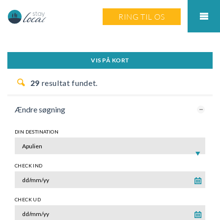
RING TIL OS
VIS PÅ KORT
29
resultat fundet.
Ændre søgning
DIN DESTINATION
CHECK IND
CHECK UD