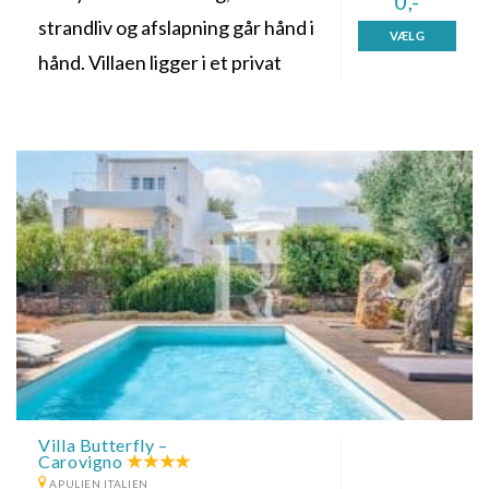
0,-
strandliv og afslapning går hånd i
VÆLG
hånd. Villaen ligger i et privat
Villa Butterfly –
Carovigno
APULIEN ITALIEN