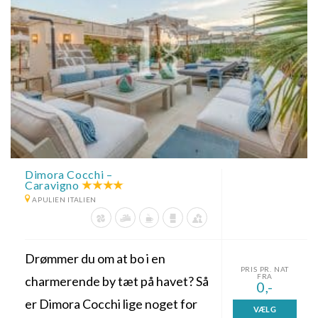
Dimora Cocchi –
Caravigno
APULIEN ITALIEN
Drømmer du om at bo i en
PRIS PR. NAT
FRA
charmerende by tæt på havet? Så
0,-
er Dimora Cocchi lige noget for
VÆLG