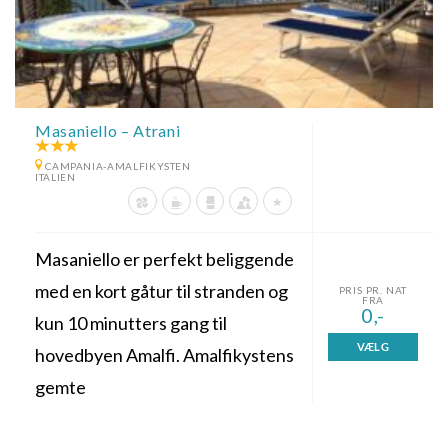
Masaniello – Atrani
CAMPANIA-AMALFIKYSTEN
ITALIEN
Masaniello er perfekt beliggende
med en kort gåtur til stranden og
PRIS PR. NAT
FRA
0,-
kun 10 minutters gang til
VÆLG
hovedbyen Amalfi. Amalfikystens
gemte