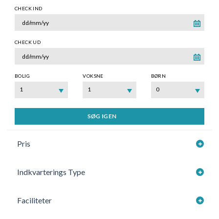
CHECK IND
CHECK UD
BOLIG
VOKSNE
BØRN
1
1
0
SØG IGEN
Pris
Indkvarterings Type
Faciliteter