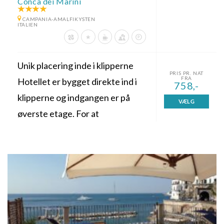
Conca dei Marini
CAMPANIA-AMALFIKYSTEN
ITALIEN
Unik placering inde i klipperne
PRIS PR. NAT
FRA
Hotellet er bygget direkte ind i
758,-
klipperne og indgangen er på
VÆLG
øverste etage. For at