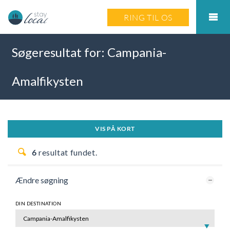
RING TIL OS
Søgeresultat for:
Campania-
Amalfikysten
VIS PÅ KORT
6
resultat fundet.
Ændre søgning
DIN DESTINATION