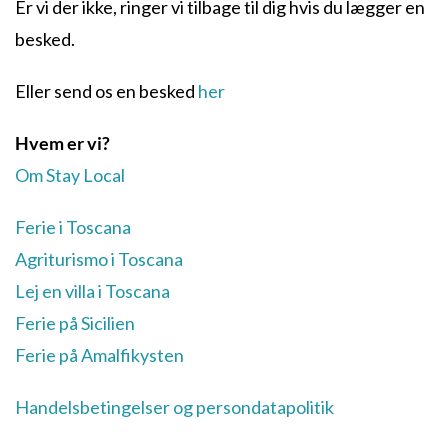
Er vi der ikke, ringer vi tilbage til dig hvis du lægger en
besked.
Eller send os en besked
her
Hvem er vi?
Om Stay Local
Ferie i Toscana
Agriturismo i Toscana
Lej en villa i Toscana
Ferie på Sicilien
Ferie på Amalfikysten
Handelsbetingelser og persondatapolitik