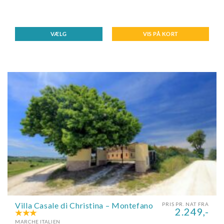
VÆLG
VIS PÅ KORT
Villa Casale di Christina – Montefano
PRIS PR. NAT FRA
2.249,-
MARCHE ITALIEN