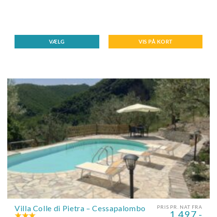
VÆLG
VIS PÅ KORT
Villa Colle di Pietra – Cessapalombo
PRIS PR. NAT FRA
1.497,-