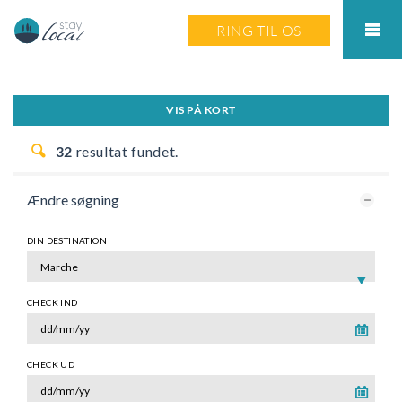
RING TIL OS
VIS PÅ KORT
32
resultat fundet.
Ændre søgning
DIN DESTINATION
CHECK IND
CHECK UD