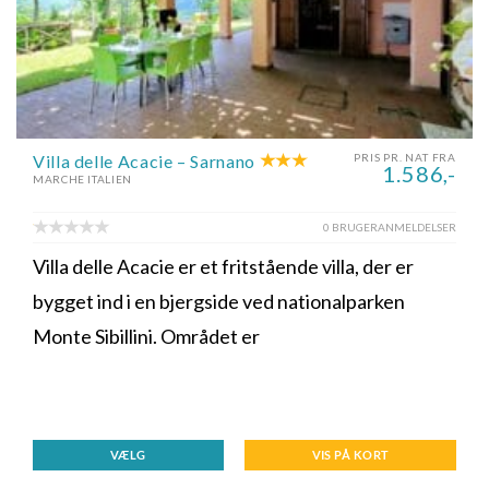
Villa delle Acacie – Sarnano
PRIS PR. NAT FRA
1.586,-
MARCHE ITALIEN
0 BRUGERANMELDELSER
Villa delle Acacie er et fritstående villa, der er
bygget ind i en bjergside ved nationalparken
Monte Sibillini. Området er
VÆLG
VIS PÅ KORT