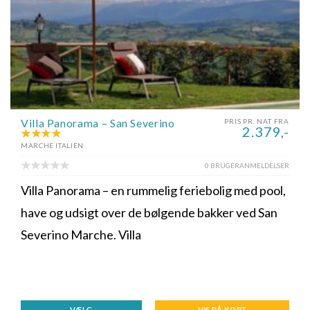
Villa Panorama – San Severino
PRIS PR. NAT FRA
2.379,-
MARCHE ITALIEN
0 BRUGERANMELDELSER
Villa Panorama – en rummelig feriebolig med pool,
have og udsigt over de bølgende bakker ved San
Severino Marche. Villa
VÆLG
VIS PÅ KORT