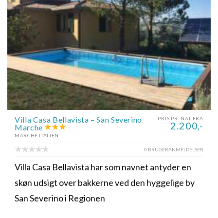
Villa Casa Bellavista – San Severino
PRIS PR. NAT FRA
2.200,-
Marche
MARCHE ITALIEN
0 BRUGERANMELDELSER
Villa Casa Bellavista har som navnet antyder en
skøn udsigt over bakkerne ved den hyggelige by
San Severino i Regionen