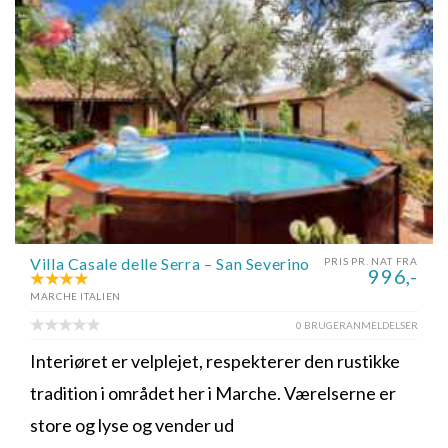
Villa Casale delle Serra – San Severino
PRIS PR. NAT FRA
996,-
MARCHE ITALIEN
0 BRUGERANMELDELSER
Interiøret er velplejet, respekterer den rustikke
tradition i området her i Marche. Værelserne er
store og lyse og vender ud