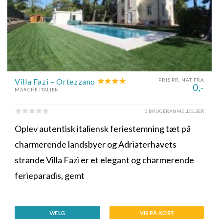
Villa Fazi – Ortezzano
PRIS PR. NAT FRA
0,-
MARCHE ITALIEN
0 BRUGERANMELDELSER
Oplev autentisk italiensk feriestemning tæt på
charmerende landsbyer og Adriaterhavets
strande Villa Fazi er et elegant og charmerende
ferieparadis, gemt
VÆLG
VIS PÅ KORT