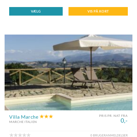
VÆLG
VIS PÅ KORT
Villa Marche
PRIS PR. NAT FRA
0,-
MARCHE ITALIEN
0 BRUGERANMELDELSER