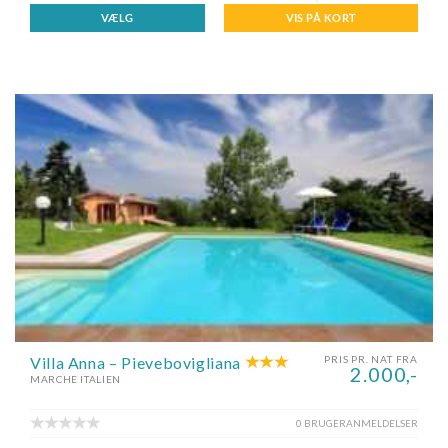
VÆLG
VIS PÅ KORT
Villa Anna – Pievebovigliana
PRIS PR. NAT FRA
2.000,-
MARCHE ITALIEN
0 BRUGERANMELDELSER