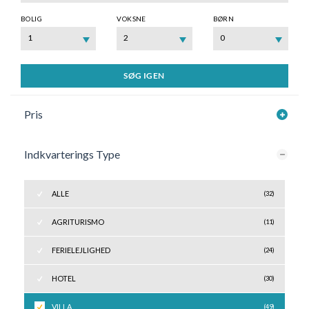
BOLIG
VOKSNE
BØRN
1
2
0
SØG IGEN
Pris
Indkvarterings Type
ALLE
(32)
AGRITURISMO
(11)
FERIELEJLIGHED
(24)
HOTEL
(30)
VILLA
(49)