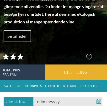
glimrende olivenolie. Du finder let mange vingårde at
besøge her i området, flere af dem med økologisk
produktion af mange spændende vine.
Se billeder
TOTAL PRIS
BESTILLING
FRA
378
,-
VÆLG REJSE
|
BESKRIVELSE
|
FACILITETER
|
KORT
|
KALENDER
Check Ind