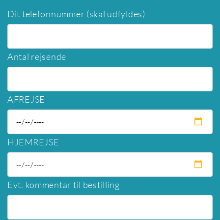
Dit telefonnummer (skal udfyldes)
Antal rejsende
AFREJSE
HJEMREJSE
Evt. kommentar til bestilling