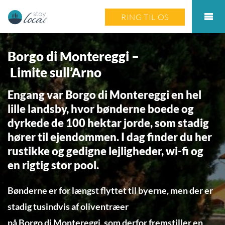
RING TIL OS
Borgo di Montereggi –
Limite sull’Arno
Engang var Borgo di Montereggi en hel
lille landsby, hvor bønderne boede og
dyrkede de 100 hektar jorde, som stadig
hører til ejendommen. I dag finder du her
rustikke og gedigne lejligheder, wi-fi og
en rigtig stor pool.
Bønderne er for længst flyttet til byerne, men der er
stadig tusindvis af oliventræer
på Borgo di Montereggi, som derfor fremstiller en