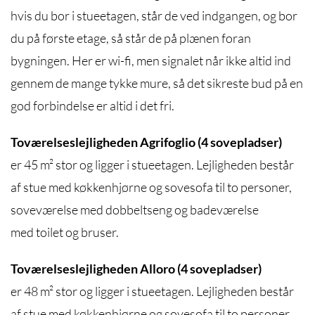
hvis du bor i stueetagen, står de ved indgangen, og bor
du på første etage, så står de på plænen foran
bygningen. Her er wi-fi, men signalet når ikke altid ind
gennem de mange tykke mure, så det sikreste bud på en
god forbindelse er altid i det fri.
Toværelseslejligheden Agrifoglio (4 sovepladser)
er 45 m² stor og ligger i stueetagen. Lejligheden består
af stue med køkkenhjørne og sovesofa til to personer,
soveværelse med dobbeltseng og badeværelse
med toilet og bruser.
Toværelseslejligheden Alloro (4 sovepladser)
er 48 m² stor og ligger i stueetagen. Lejligheden består
af stue med køkkenhjørne og sovesofa til to personer,