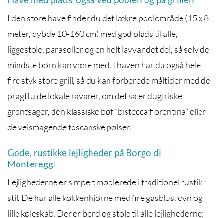
I den store have finder du det lækre poolområde (15 x 8
meter, dybde 10-160 cm) med god plads til alle,
liggestole, parasoller og en helt lavvandet del, så selv de
mindste børn kan være med. I haven har du også hele
fire styk store grill, så du kan forberede måltider med de
pragtfulde lokale råvarer, om det så er dugfriske
grøntsager, den klassiske bøf ”bistecca fiorentina” eller
de velsmagende toscanske pølser.
Gode, rustikke lejligheder på Borgo di
Montereggi
Lejlighederne er simpelt møblerede i traditionel rustik
stil. De har alle køkkenhjørne med fire gasblus, ovn og
lille køleskab. Der er bord og stole til alle lejlighederne;