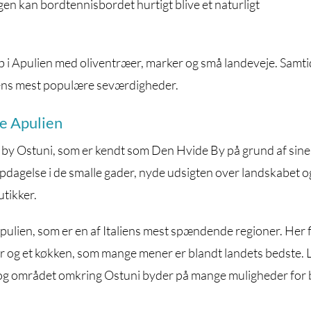
en kan bordtennisbordet hurtigt blive et naturligt
ab i Apulien med oliventræer, marker og små landeveje. Samti
onens mest populære seværdigheder.
ke Apulien
re by Ostuni, som er kendt som Den Hvide By på grund af sine
opdagelse i de smalle gader, nyde udsigten over landskabet o
utikker.
Apulien, som er en af Italiens mest spændende regioner. Her 
r og et køkken, som mange mener er blandt landets bedste. 
e, og området omkring Ostuni byder på mange muligheder for