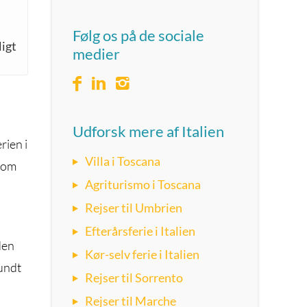
Følg os på de sociale
igt
medier
Udforsk mere af Italien
rien i
Villa i Toscana
 som
Agriturismo i Toscana
Rejser til Umbrien
Efterårsferie i Italien
den
Kør-selv ferie i Italien
undt
Rejser til Sorrento
Rejser til Marche