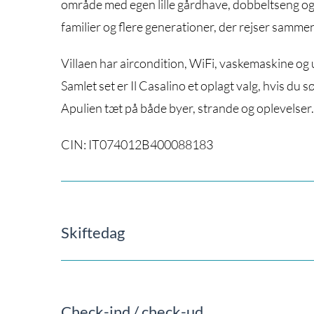
område med egen lille gårdhave, dobbeltseng og 
familier og flere generationer, der rejser sammen 
Villaen har aircondition, WiFi, vaskemaskine og
Samlet set er Il Casalino et oplagt valg, hvis du 
Apulien tæt på både byer, strande og oplevelser.
CIN: IT074012B400088183
Skiftedag
Check-ind / check-ud