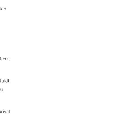
kker
sfære,
fuldt
du
privat