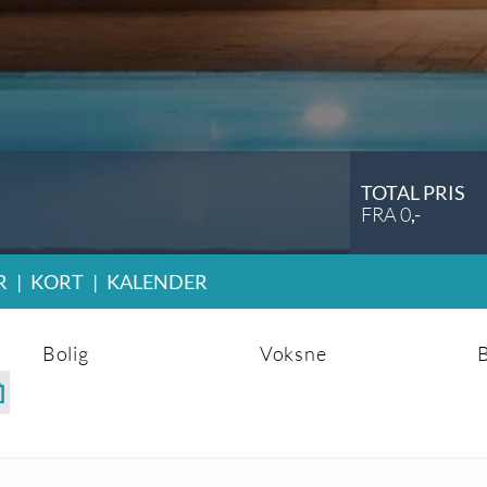
TOTAL PRIS
FRA
0
,-
R
|
KORT
|
KALENDER
Bolig
Voksne