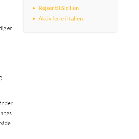
Rejser til Sicilien
Aktiv ferie i Italien
dig er
g
finder
Langs
 både