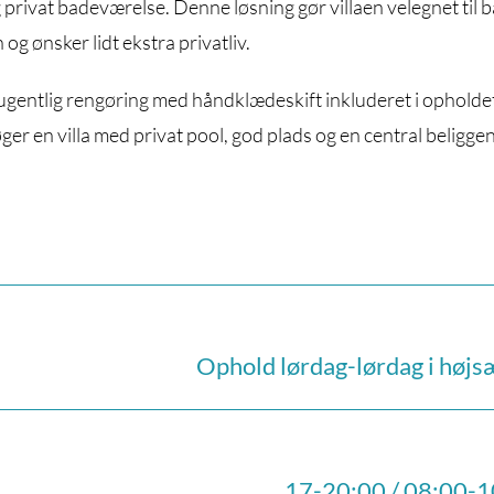
privat badeværelse. Denne løsning gør villaen velegnet til 
og ønsker lidt ekstra privatliv.
 ugentlig rengøring med håndklædeskift inkluderet i opholde
søger en villa med privat pool, god plads og en central beligge
Ophold lørdag-lørdag i høj
17-20:00 / 08:00-1