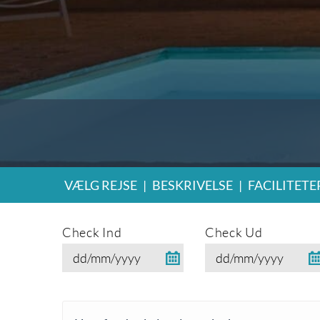
VÆLG REJSE
|
BESKRIVELSE
|
FACILITETE
Check Ind
Check Ud