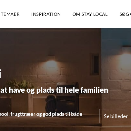
ETEMAER
INSPIRATION
OM STAY LOCAL
SØG 
i
t have og plads til hele familien
ool, frugttræer og god plads til både
Se billeder