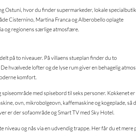
 Ostuni, hvor du finder supermarkeder, lokale specialbuti
åde Cisternino, Martina Franca og Alberobello oplagte
tria og regionens særlige atmosfære.
delt på to niveauer. På villaens stueplan finder du to
De hvælvede lofter og de lyse rum giver en behagelig atmo
moderne komfort.
 spiseområde med spisebord til seks personer. Køkkenet er 
skine, ovn, mikrobølgeovn, kaffemaskine og kogeplade, så 
er er der sofaområde og Smart TV med Sky Hotel.
te niveau og nås via en udvendig trappe. Her får du et mere 