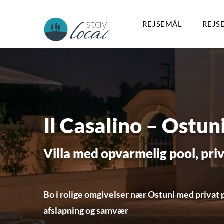
REJSEMÅL
REJS
Il Casalino – Ostun
Villa med opvarmelig pool, priva
Bo i rolige omgivelser nær Ostuni med privat p
afslapning og samvær