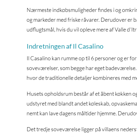
Nærmeste indkøbsmuligheder findes i og omkring
og markeder med friske råvarer. Derudover er b
udflugtsmål, hvis du vil opleve mere af Valle d’I
Indretningen af Il Casalino
Il Casalino kan rumme op til 6 personer og er for
soveværelser, som begge har eget badeværelse. 
hvor de traditionelle detaljer kombineres med 
Husets opholdsrum består af et åbent køkken og
udstyret med blandt andet køleskab, opvaskema
nemt kan lave dagens måltider hjemme. Derudov
Det tredje soveværelse ligger på villaens neders