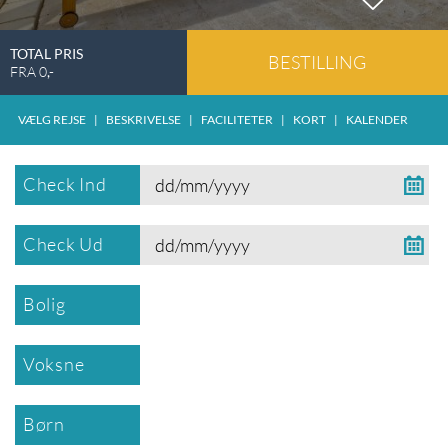
TOTAL PRIS
BESTILLING
FRA
0
,-
VÆLG REJSE
|
BESKRIVELSE
|
FACILITETER
|
KORT
|
KALENDER
Check Ind
Check Ud
Bolig
Voksne
Børn