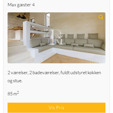
Max gæster
4
2 værelser, 2 badeværelser, fuldt udstyret køkken
og stue.
2
85 m
Vis Pris