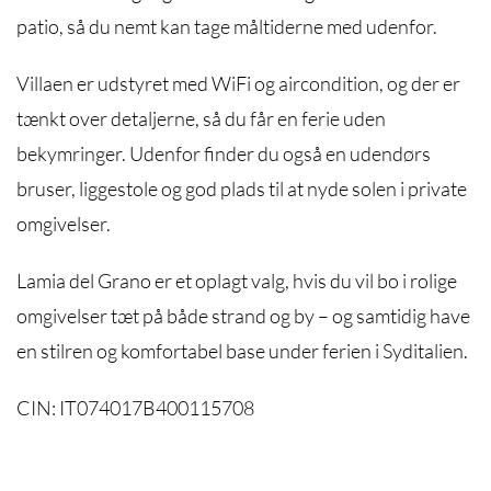
patio, så du nemt kan tage måltiderne med udenfor.
Villaen er udstyret med WiFi og aircondition, og der er
tænkt over detaljerne, så du får en ferie uden
bekymringer. Udenfor finder du også en udendørs
bruser, liggestole og god plads til at nyde solen i private
omgivelser.
Lamia del Grano er et oplagt valg, hvis du vil bo i rolige
omgivelser tæt på både strand og by – og samtidig have
en stilren og komfortabel base under ferien i Syditalien.
CIN: IT074017B400115708