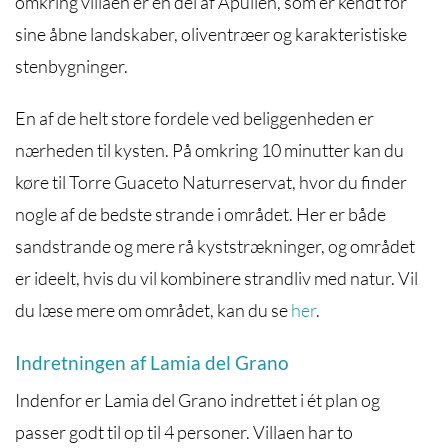
omkring villaen er en del af
Apulien
, som er kendt for
sine åbne landskaber, oliventræer og karakteristiske
stenbygninger.
En af de helt store fordele ved beliggenheden er
nærheden til kysten. På omkring 10 minutter kan du
køre til
Torre Guaceto Naturreservat
, hvor du finder
nogle af de bedste strande i området. Her er både
sandstrande og mere rå kyststrækninger, og området
er ideelt, hvis du vil kombinere strandliv med natur. Vil
du læse mere om området, kan du se
her
.
Indretningen af Lamia del Grano
Indenfor er Lamia del Grano indrettet i ét plan og
passer godt til op til 4 personer. Villaen har to