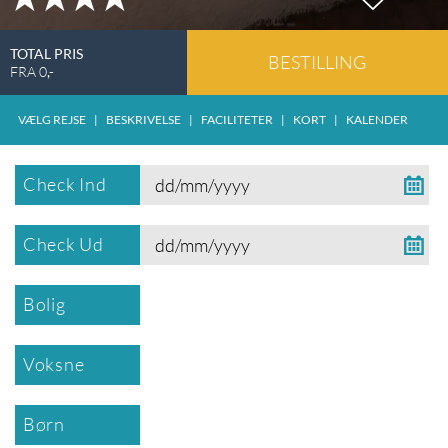
TOTAL PRIS
BESTILLING
FRA
0
,-
VÆLG REJSE
|
BESKRIVELSE
|
FACILITETER
|
KORT
|
KALENDER
Check Ind
Check Ud
Bolig
Voksne
Børn