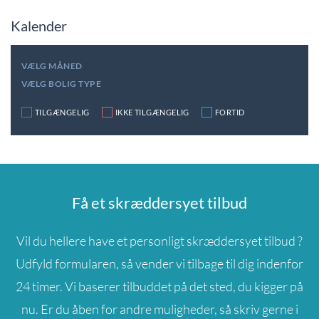
Kalender
VÆLG MÅNED
VÆLG BOLIG TYPE
TILGÆNGELIG
IKKE TILGÆNGELIG
FORTID
Få et skræddersyet tilbud
Vil du hellere have et personligt skræddersyet tilbud ?
Udfyld formularen, så vender vi tilbage til dig indenfor
24 timer. Vi baserer tilbuddet på det sted, du kigger på
nu. Er du åben for andre muligheder, så skriv gerne i