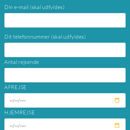
Din e-mail (skal udfyldes)
Dit telefonnummer (skal udfyldes)
Antal rejsende
AFREJSE
HJEMREJSE