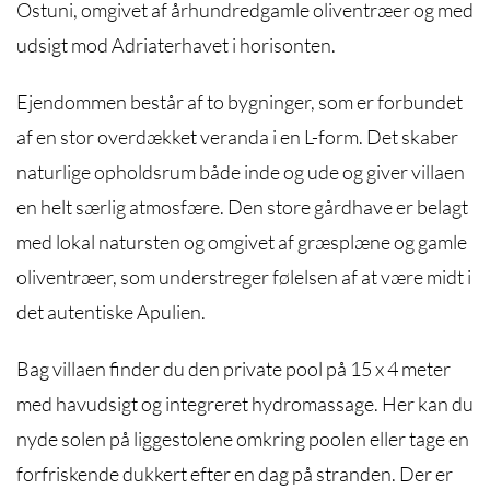
Ostuni, omgivet af århundredgamle oliventræer og med
udsigt mod Adriaterhavet i horisonten.
Ejendommen består af to bygninger, som er forbundet
af en stor overdækket veranda i en L-form. Det skaber
naturlige opholdsrum både inde og ude og giver villaen
en helt særlig atmosfære. Den store gårdhave er belagt
med lokal natursten og omgivet af græsplæne og gamle
oliventræer, som understreger følelsen af at være midt i
det autentiske Apulien.
Bag villaen finder du den private pool på 15 x 4 meter
med havudsigt og integreret hydromassage. Her kan du
nyde solen på liggestolene omkring poolen eller tage en
forfriskende dukkert efter en dag på stranden. Der er