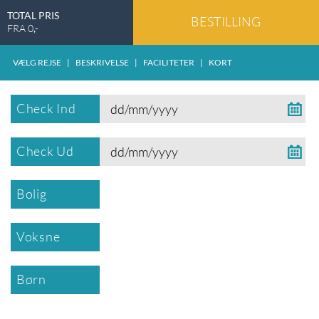
TOTAL PRIS
BESTILLING
FRA
0
,-
VÆLG REJSE
|
BESKRIVELSE
|
FACILITETER
|
KORT
Check Ind
Check Ud
Bolig
Voksne
Børn