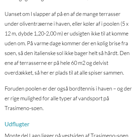
Uanset om I slapper af på en af de mange terrasser
under oliventræerne i haven, eller køler af i poolen (5 x
12 m, dybde 1,20-2,00 m) er udsigten ikke til at komme
uden om. På varme dage kommer der en kølig brise fra
søen, så den italienske sol ikke bager helt så hårdt. Den
ene af terrasserne er på hele 60 m2 og delvist
overdækket, så her er plads til at alle spiser sammen.
Foruden poolen er der også bordtennis i haven – og der
er rige mulighed for alle typer af vandsport på
Trasimeno-søen.
Udflugter
Monte del Lago ligger på vestsiden af Trasimeno-søen,