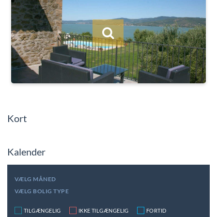
Kort
Kalender
VÆLG MÅNED
VÆLG BOLIG TYPE
TILGÆNGELIG
IKKE TILGÆNGELIG
FORTID