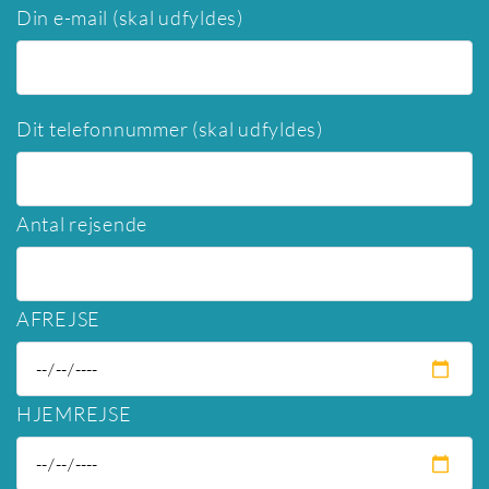
Din e-mail (skal udfyldes)
Dit telefonnummer (skal udfyldes)
Antal rejsende
AFREJSE
HJEMREJSE