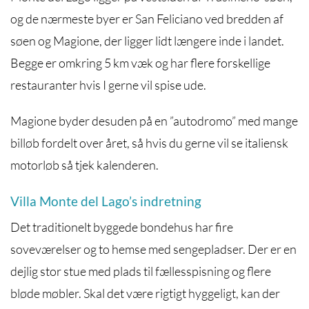
og de nærmeste byer er San Feliciano ved bredden af
søen og Magione, der ligger lidt længere inde i landet.
Begge er omkring 5 km væk og har flere forskellige
restauranter hvis I gerne vil spise ude.
Magione byder desuden på en ”autodromo” med mange
billøb fordelt over året, så hvis du gerne vil se italiensk
motorløb så tjek kalenderen.
Villa Monte del Lago’s indretning
Det traditionelt byggede bondehus har fire
soveværelser og to hemse med sengepladser. Der er en
dejlig stor stue med plads til fællesspisning og flere
bløde møbler. Skal det være rigtigt hyggeligt, kan der