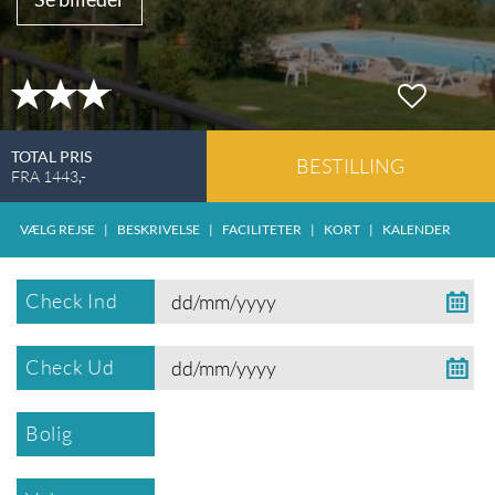
TOTAL PRIS
BESTILLING
FRA
1443
,-
VÆLG REJSE
|
BESKRIVELSE
|
FACILITETER
|
KORT
|
KALENDER
Check Ind
Check Ud
Bolig