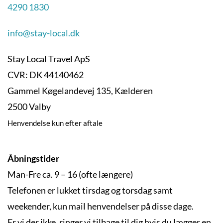
4290 1830
info@stay-local.dk
Stay Local Travel ApS
CVR: DK 44140462
Gammel Køgelandevej 135, Kælderen
2500 Valby
Henvendelse kun efter aftale
Åbningstider
Man-Fre ca. 9 – 16 (ofte længere)
Telefonen er lukket tirsdag og torsdag samt
weekender, kun mail henvendelser på disse dage.
Er vi der ikke, ringer vi tilbage til dig hvis du lægger en