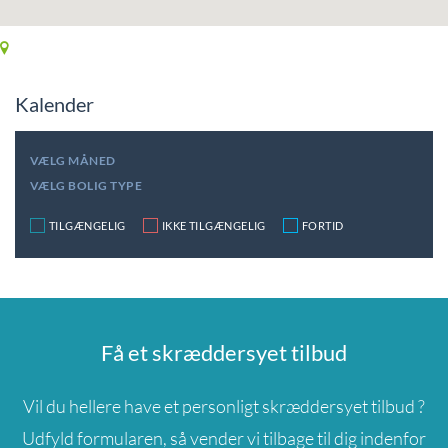
Kalender
VÆLG MÅNED
VÆLG BOLIG TYPE
TILGÆNGELIG
IKKE TILGÆNGELIG
FORTID
Få et skræddersyet tilbud
Vil du hellere have et personligt skræddersyet tilbud ?
Udfyld formularen, så vender vi tilbage til dig indenfor