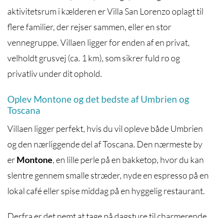
aktivitetsrum i kælderen er Villa San Lorenzo oplagt til
flere familier, der rejser sammen, eller en stor
vennegruppe. Villaen ligger for enden af en privat,
velholdt grusvej (ca. 1 km), som sikrer fuld ro og
privatliv under dit ophold.
Oplev Montone og det bedste af Umbrien og
Toscana
Villaen ligger perfekt, hvis du vil opleve både Umbrien
og den nærliggende del af Toscana. Den nærmeste by
er
Montone
, en lille perle på en bakketop, hvor du kan
slentre gennem smalle stræder, nyde en espresso på en
lokal café eller spise middag på en hyggelig restaurant.
Derfra er det nemt at tage på dagsture til charmerende