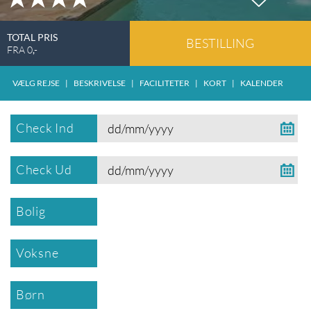
TOTAL PRIS
BESTILLING
FRA
0
,-
VÆLG REJSE
|
BESKRIVELSE
|
FACILITETER
|
KORT
|
KALENDER
Check Ind
Check Ud
Bolig
Voksne
Børn