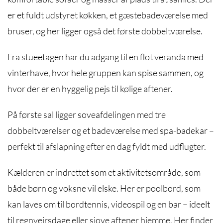
er et fuldt udstyret køkken, et gæstebadeværelse med
bruser, og her ligger også det første dobbeltværelse.
Fra stueetagen har du adgang til en flot veranda med
vinterhave, hvor hele gruppen kan spise sammen, og
hvor der er en hyggelig pejs til kølige aftener.
På første sal ligger soveafdelingen med tre
dobbeltværelser og et badeværelse med spa-badekar –
perfekt til afslapning efter en dag fyldt med udflugter.
Kælderen er indrettet som et aktivitetsområde, som
både børn og voksne vil elske. Her er poolbord, som
kan laves om til bordtennis, videospil og en bar – ideelt
til regnvejrsdage eller sjove aftener hjemme. Her finder