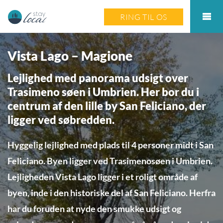
RING TIL OS
Vista Lago – Magione
Lejlighed med panorama udsigt over
Trasimeno søen i Umbrien. Her bor du i
centrum af den lille by San Feliciano, der
ligger ved søbredden.
Hyggelig lejlighed med plads til 4 personer midt i San
Feliciano. Byen ligger ved Trasimenosøen i Umbrien.
Lejligheden Vista Lago ligger i et roligt område af
byen, inde i den historiske del af San Feliciano. Herfra
har du foruden at nyde den smukke udsigt og