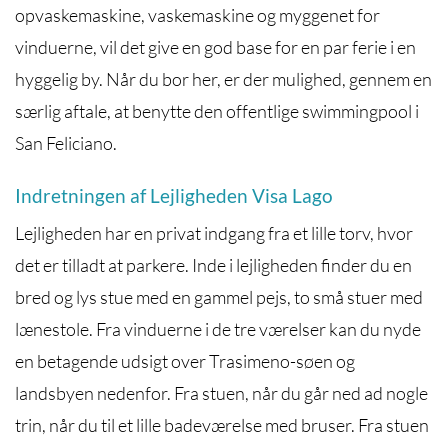
opvaskemaskine, vaskemaskine og myggenet for
vinduerne, vil det give en god base for en par ferie i en
hyggelig by. Når du bor her, er der mulighed, gennem en
særlig aftale, at benytte den offentlige swimmingpool i
San Feliciano.
Indretningen af Lejligheden Visa Lago
Lejligheden har en privat indgang fra et lille torv, hvor
det er tilladt at parkere. Inde i lejligheden finder du en
bred og lys stue med en gammel pejs, to små stuer med
lænestole. Fra vinduerne i de tre værelser kan du nyde
en betagende udsigt over Trasimeno-søen og
landsbyen nedenfor. Fra stuen, når du går ned ad nogle
trin, når du til et lille badeværelse med bruser. Fra stuen