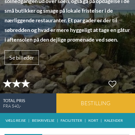
solnedgangen ud over søen, også gå på opdagelse i de
små butikker og smage på lokale fristelser i de
nærliggende restauranter. Et par gader er der til
søbredden og hvad er mere hyggeligt at tage en gåtur
i aftensolen på den dejlige promenade ved søen.
Se billeder
TOTAL PRIS
BESTILLING
FRA
540
,-
VÆLG REJSE
|
BESKRIVELSE
|
FACILITETER
|
KORT
|
KALENDER