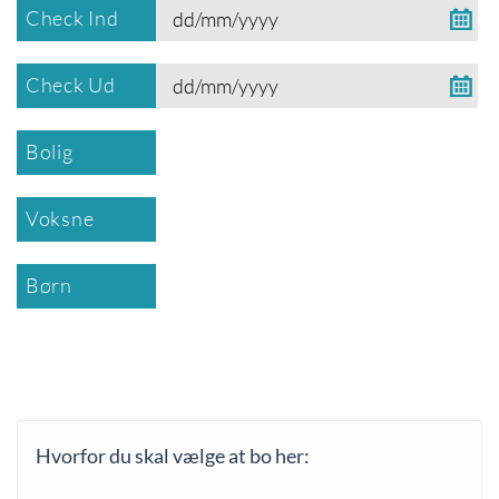
Check Ind
Check Ud
Bolig
Voksne
Børn
Hvorfor du skal vælge at bo her: