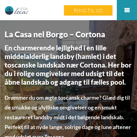
RING TIL OS
La Casa nel Borgo – Cortona
En charmerende lejlighed i en lille
middelalderlig landsby (hamlet) i det
toscanske landskab nær Cortona. Her bor
du i rolige omgivelser med udsigt til det
åbne landskab og adgang til fælles pool.
Drømmer du om ægte toscansk charme? Glæd dig til
de smukke og idylliske omgivelser og en smukt
restaureret landsby midt i det bølgende landskab.
Perfekt til at nyde lange, solrige dage og lune aftener
med udsigt over Toscana.