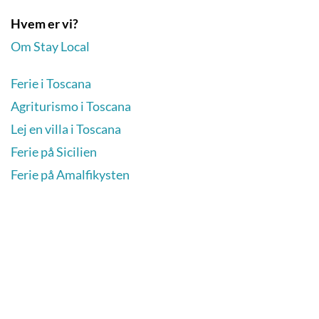
Hvem er vi?
Om Stay Local
Ferie i Toscana
Agriturismo i Toscana
Lej en villa i Toscana
Ferie på Sicilien
Ferie på Amalfikysten
Handelsbetingelser og persondatapolitik