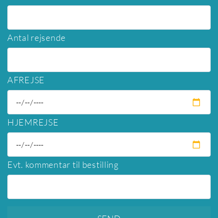
Antal rejsende
AFREJSE
HJEMREJSE
Evt. kommentar til bestilling