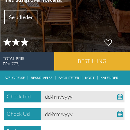
Se billeder
TOTAL PRIS
BESTILLING
FRA
777
,-
VÆLG REJSE
|
BESKRIVELSE
|
FACILITETER
|
KORT
|
KALENDER
Check Ind
Check Ud