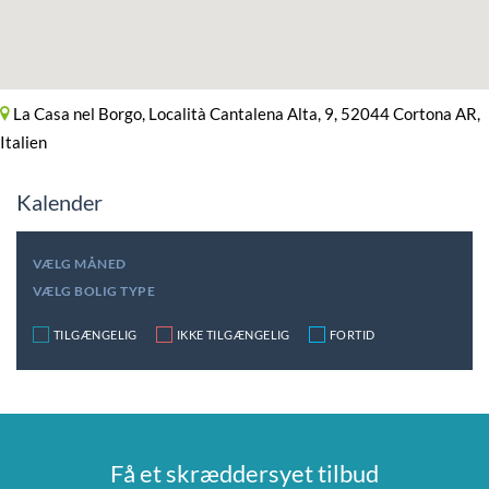
La Casa nel Borgo, Località Cantalena Alta, 9, 52044 Cortona AR,
Italien
Kalender
VÆLG MÅNED
VÆLG BOLIG TYPE
TILGÆNGELIG
IKKE TILGÆNGELIG
FORTID
Få et skræddersyet tilbud