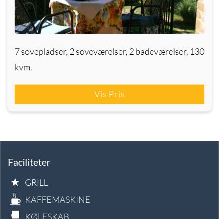
7 sovepladser, 2 soveværelser, 2 badeværelser, 130
kvm.
Vis Pris
Faciliteter
GRILL
KAFFEMASKINE
KØLESKAB