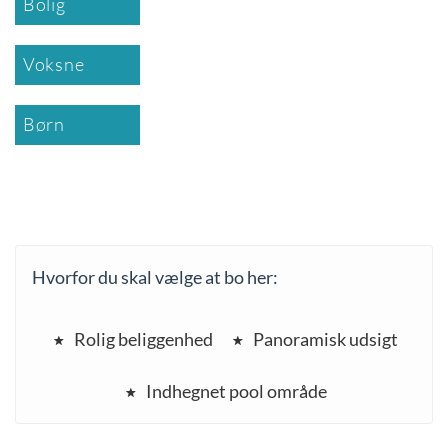
Bolig
Voksne
Børn
Hvorfor du skal vælge at bo her:
Rolig beliggenhed
Panoramisk udsigt
Indhegnet pool område