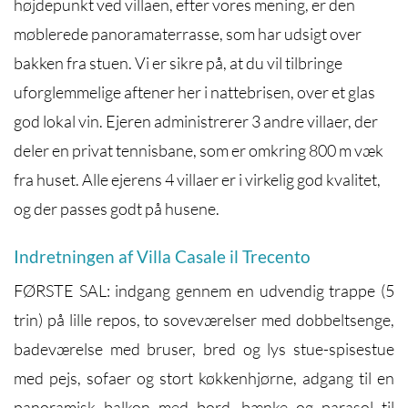
højdepunkt ved villaen, efter vores mening, er den
møblerede panoramaterrasse, som har udsigt over
bakken fra stuen. Vi er sikre på, at du vil tilbringe
uforglemmelige aftener her i nattebrisen, over et glas
god lokal vin. Ejeren administrerer 3 andre villaer, der
deler en privat tennisbane, som er omkring 800 m væk
fra huset. Alle ejerens 4 villaer er i virkelig god kvalitet,
og der passes godt på husene.
Indretningen af Villa Casale il Trecento
FØRSTE SAL: indgang gennem en udvendig trappe (5
trin) på lille repos, to soveværelser med dobbeltsenge,
badeværelse med bruser, bred og lys stue-spisestue
med pejs, sofaer og stort køkkenhjørne, adgang til en
panoramisk balkon med bord, bænke og parasol til