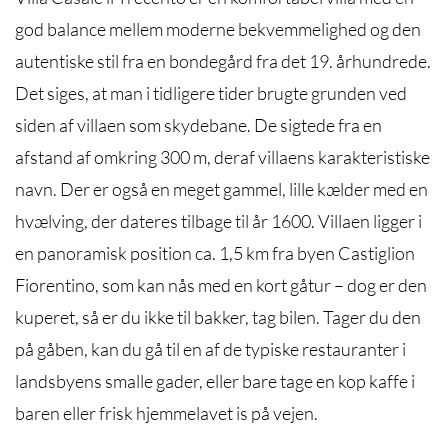
god balance mellem moderne bekvemmelighed og den
autentiske stil fra en bondegård fra det 19. århundrede.
Det siges, at man i tidligere tider brugte grunden ved
siden af villaen som skydebane. De sigtede fra en
afstand af omkring 300 m, deraf villaens karakteristiske
navn. Der er også en meget gammel, lille kælder med en
hvælving, der dateres tilbage til år 1600. Villaen ligger i
en panoramisk position ca. 1,5 km fra byen Castiglion
Fiorentino, som kan nås med en kort gåtur – dog er den
kuperet, så er du ikke til bakker, tag bilen. Tager du den
på gåben, kan du gå til en af de typiske restauranter i
landsbyens smalle gader, eller bare tage en kop kaffe i
baren eller frisk hjemmelavet is på vejen.