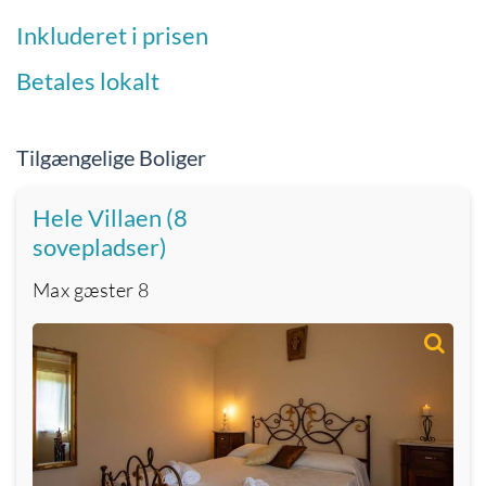
Inkluderet i prisen
Betales lokalt
Tilgængelige Boliger
Hele Villaen (8
sovepladser)
Max gæster
8