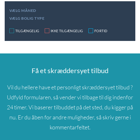
VÆLG MÅNED
VÆLG BOLIG TYPE
TILGÆNGELIG
IKKE TILGÆNGELIG
FORTID
Få et skræddersyet tilbud
Vil du hellere have et personligt skræddersyet tilbud ?
Udfyld formularen, så vender vi tilbage til dig indenfor
24 timer. Vi baserer tilbuddet på det sted, du kigger på
nu. Er du åben for andre muligheder, så skriv gerne i
kommentarfeltet.