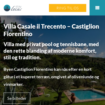
RING TIL OS
Villa Casale il Trecento – Castiglion
Fiorentino
Villa med privat pool og tennisbane, med
den rette blanding af moderne komfort,
stil og tradition.
Byen Castiglion Fiorentino kan nås efter en kort
gåtur i et kuperet terræn, omgivet af olivenlunde og
vinmarker.
Se billeder