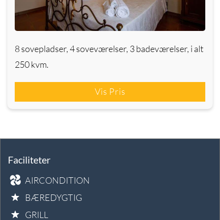
8 sovepladser, 4 soveværelser, 3 badeværelser, i alt
250 kvm.
Vis Pris
Faciliteter
AIRCONDITION
BÆREDYGTIG
GRILL