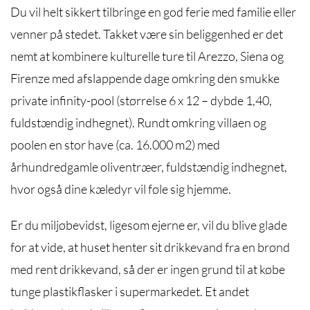
Du vil helt sikkert tilbringe en god ferie med familie eller
venner på stedet. Takket være sin beliggenhed er det
nemt at kombinere kulturelle ture til Arezzo, Siena og
Firenze med afslappende dage omkring den smukke
private infinity-pool (størrelse 6 x 12 – dybde 1,40,
fuldstændig indhegnet). Rundt omkring villaen og
poolen en stor have (ca. 16.000 m2) med
århundredgamle oliventræer, fuldstændig indhegnet,
hvor også dine kæledyr vil føle sig hjemme.
Er du miljøbevidst, ligesom ejerne er, vil du blive glade
for at vide, at huset henter sit drikkevand fra en brønd
med rent drikkevand, så der er ingen grund til at købe
tunge plastikflasker i supermarkedet. Et andet