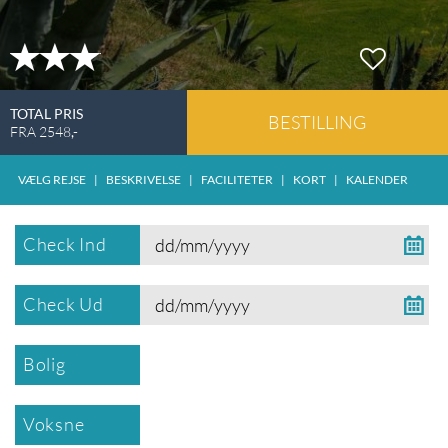
TOTAL PRIS
BESTILLING
FRA
2548
,-
VÆLG REJSE
|
BESKRIVELSE
|
FACILITETER
|
KORT
|
KALENDER
Check Ind
Check Ud
Bolig
Voksne