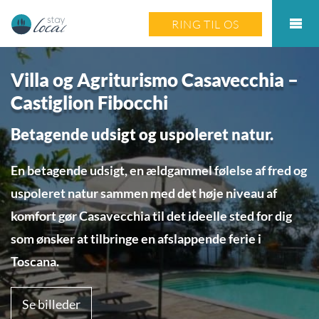
RING TIL OS
Villa og Agriturismo Casavecchia –
Castiglion Fibocchi
Betagende udsigt og uspoleret natur.
En betagende udsigt, en ældgammel følelse af fred og
uspoleret natur sammen med det høje niveau af
komfort gør Casavecchia til det ideelle sted for dig
som ønsker at tilbringe en afslappende ferie i
Toscana.
Se billeder