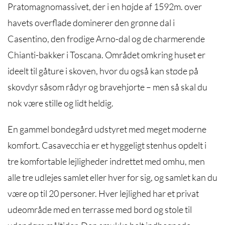
Pratomagnomassivet, der i en højde af 1592m. over
havets overflade dominerer den grønne dal i
Casentino, den frodige Arno-dal og de charmerende
Chianti-bakker i
Toscana
. Området omkring huset er
ideelt til gåture i skoven, hvor du også kan støde på
skovdyr såsom rådyr og bravehjorte – men så skal du
nok være stille og lidt heldig.
En gammel bondegård udstyret med meget moderne
komfort. Casavecchia er et hyggeligt stenhus opdelt i
tre komfortable lejligheder indrettet med omhu, men
alle tre udlejes samlet eller hver for sig, og samlet kan du
være op til 20 personer. Hver lejlighed har et privat
udeområde med en terrasse med bord og stole til