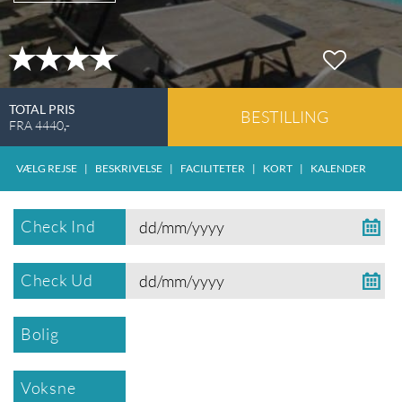
TOTAL PRIS
BESTILLING
FRA
4440
,-
VÆLG REJSE
|
BESKRIVELSE
|
FACILITETER
|
KORT
|
KALENDER
Check Ind
Check Ud
Bolig
Voksne