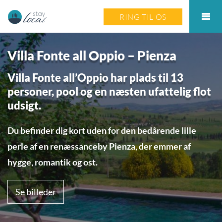
RING TIL OS
Villa Fonte all Oppio – Pienza
Villa Fonte all’Oppio har plads til 13
personer, pool og en næsten ufattelig flot
udsigt.
Du befinder dig kort uden for den bedårende lille
perle af en renæssanceby Pienza, der emmer af
hygge, romantik og ost.
Se billeder