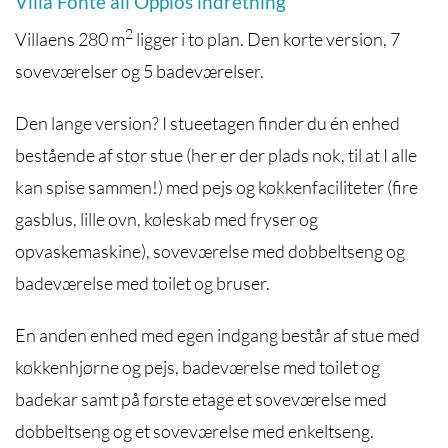
Villa Fonte all’Oppios indretning
2
Villaens 280 m
ligger i to plan. Den korte version, 7
soveværelser og 5 badeværelser.
Den lange version? I stueetagen finder du én enhed
bestående af stor stue (her er der plads nok, til at I alle
kan spise sammen!) med pejs og køkkenfaciliteter (fire
gasblus, lille ovn, køleskab med fryser og
opvaskemaskine), soveværelse med dobbeltseng og
badeværelse med toilet og bruser.
En anden enhed med egen indgang består af stue med
køkkenhjørne og pejs, badeværelse med toilet og
badekar samt på første etage et soveværelse med
dobbeltseng og et soveværelse med enkeltseng.