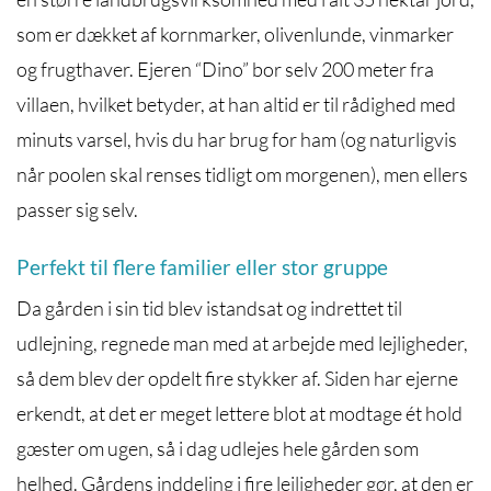
som er dækket af kornmarker, olivenlunde, vinmarker
og frugthaver. Ejeren “Dino” bor selv 200 meter fra
villaen, hvilket betyder, at han altid er til rådighed med
minuts varsel, hvis du har brug for ham (og naturligvis
når poolen skal renses tidligt om morgenen), men ellers
passer sig selv.
Perfekt til flere familier eller stor gruppe
Da gården i sin tid blev istandsat og indrettet til
udlejning, regnede man med at arbejde med lejligheder,
så dem blev der opdelt fire stykker af. Siden har ejerne
erkendt, at det er meget lettere blot at modtage ét hold
gæster om ugen, så i dag udlejes hele gården som
helhed. Gårdens inddeling i fire lejligheder gør, at den er