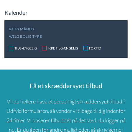
Kalender
VÆLG MÅNED
VÆLG BOLIG TYPE
TILGÆNGELIG
IKKE TILGÆNGELIG
FORTID
Få et skræddersyet tilbud
Vil du hellere have et personligt skræddersyet tilbud ?
Udfyld formularen, så vender vi tilbage til dig indenfor
24 timer. Vi baserer tilbuddet på det sted, du kigger på
nu. Er du åben for andre muligheder, så skriv gerne i