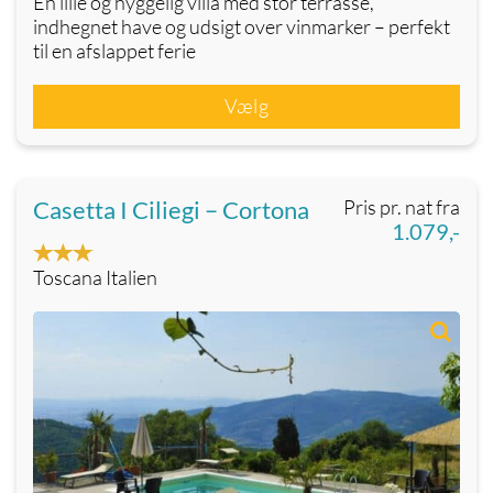
En lille og hyggelig villa med stor terrasse,
indhegnet have og udsigt over vinmarker – perfekt
til en afslappet ferie
Vælg
Casetta I Ciliegi – Cortona
Pris pr. nat fra
1.079,-
Toscana Italien