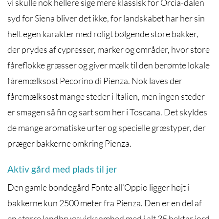
vi skulle nok hellere sige mere klassisk for Orcia-dalen
syd for Siena bliver det ikke, for landskabet har her sin
helt egen karakter med roligt bølgende store bakker,
der prydes af cypresser, marker og områder, hvor store
fåreflokke græsser og giver mælk til den berømte lokale
fåremælksost Pecorino di Pienza. Nok laves der
fåremælksost mange steder i Italien, men ingen steder
er smagen så fin og sart som her i Toscana. Det skyldes
de mange aromatiske urter og specielle græstyper, der
præger bakkerne omkring Pienza.
Aktiv gård med plads til jer
Den gamle bondegård Fonte all’Oppio ligger højt i
bakkerne kun 2500 meter fra Pienza. Den er en del af
en større landbrugsvirksomhed med i alt 35 hektar jord,