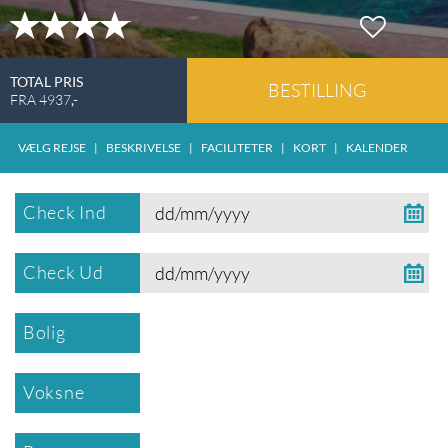
TOTAL PRIS
BESTILLING
FRA
4937
,-
VÆLG REJSE
|
BESKRIVELSE
|
FACILITETER
|
KORT
|
KALENDER
Check Ind
Check Ud
Bolig
Voksne