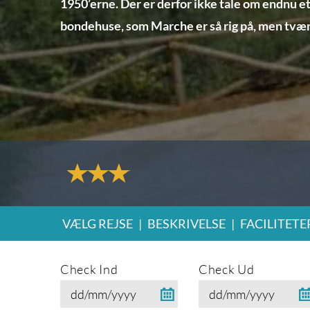
1950’erne. Der er derfor ikke tale om endnu e
bondehuse, som Marche er så rig på, men tvær
VÆLG REJSE
|
BESKRIVELSE
|
FACILITETE
Check Ind
Check Ud