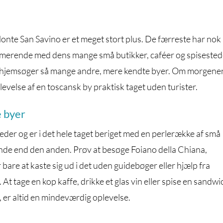
Monte San Savino er et meget stort plus. De færreste har nok
rmerende med dens mange små butikker, caféer og spisested
som hjemsøger så mange andre, mere kendte byer. Om morgene
levelse af en toscansk by praktisk taget uden turister.
e byer
teder og er i det hele taget beriget med en perlerække af små
nde end den anden. Prøv at besøge Foiano della Chiana,
 bare at kaste sig ud i det uden guidebøger eller hjælp fra
 At tage en kop kaffe, drikke et glas vin eller spise en sandwic
ag, er altid en mindeværdig oplevelse.