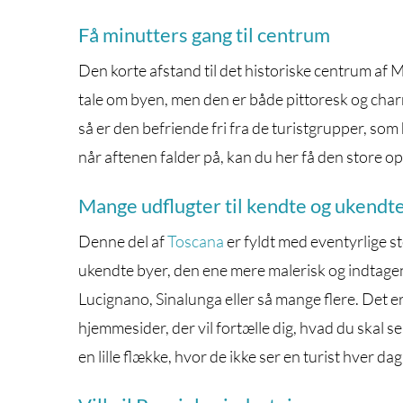
Få minutters gang til centrum
Den korte afstand til det historiske centrum af 
tale om byen, men den er både pittoresk og cha
så er den befriende fri fra de turistgrupper, 
når aftenen falder på, kan du her få den store op
Mange udflugter til kendte og ukendt
Denne del af
Toscana
er fyldt med eventyrlige s
ukendte byer, den ene mere malerisk og indtage
Lucignano, Sinalunga eller så mange flere. Det er
hjemmesider, der vil fortælle dig, hvad du skal se.
en lille flække, hvor de ikke ser en turist hver d