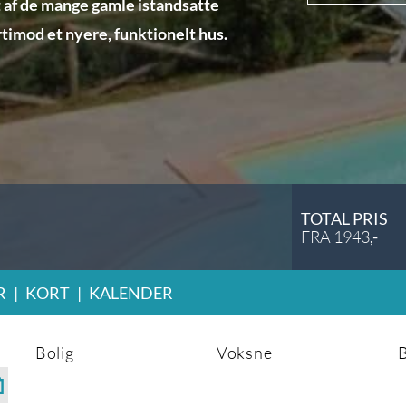
t af de mange gamle istandsatte
timod et nyere, funktionelt hus.
TOTAL PRIS
FRA
1943
,-
R
|
KORT
|
KALENDER
Bolig
Voksne