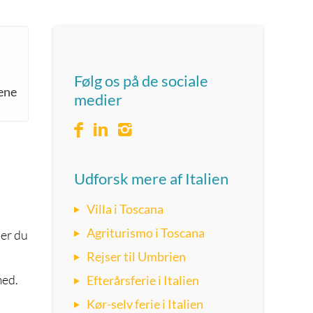
Følg os på de sociale
ene
medier
Udforsk mere af Italien
Villa i Toscana
Agriturismo i Toscana
der du
Rejser til Umbrien
med.
Efterårsferie i Italien
Kør-selv ferie i Italien