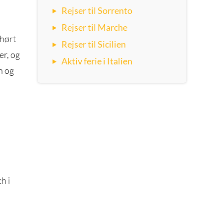
Rejser til Sorrento
Rejser til Marche
 hørt
Rejser til Sicilien
er, og
Aktiv ferie i Italien
n og
h i