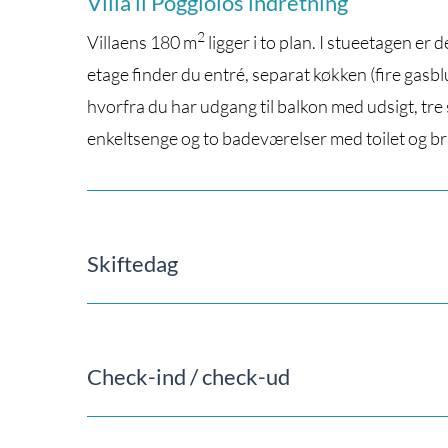
Villa il Poggiolos indretning
2
Villaens 180 m
ligger i to plan. I stueetagen e
etage finder du entré, separat køkken (fire gas
hvorfra du har udgang til balkon med udsigt, t
enkeltsenge og to badeværelser med toilet og br
Skiftedag
Check-ind / check-ud