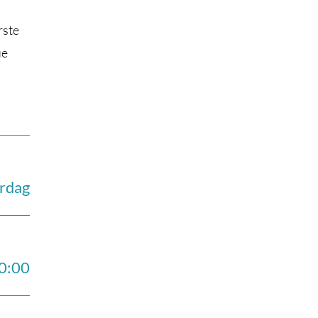
rste
ue
ørdag
10:00