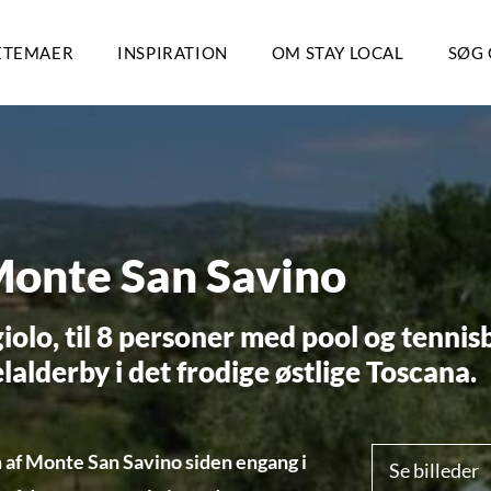
ETEMAER
INSPIRATION
OM STAY LOCAL
SØG 
 Monte San Savino
ggiolo, til 8 personer med pool og tenni
lalderby i det frodige østlige Toscana.
rum af Monte San Savino siden engang i
Se billeder