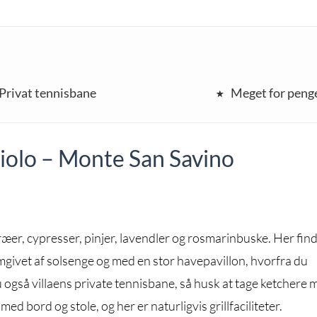
Privat tennisbane
Meget for peng
ggiolo – Monte San Savino
æer, cypresser, pinjer, lavendler og rosmarinbuske. Her fin
mgivet af solsenge og med en stor havepavillon, hvorfra du
u også villaens private tennisbane, så husk at tage ketchere 
d bord og stole, og her er naturligvis grillfaciliteter.