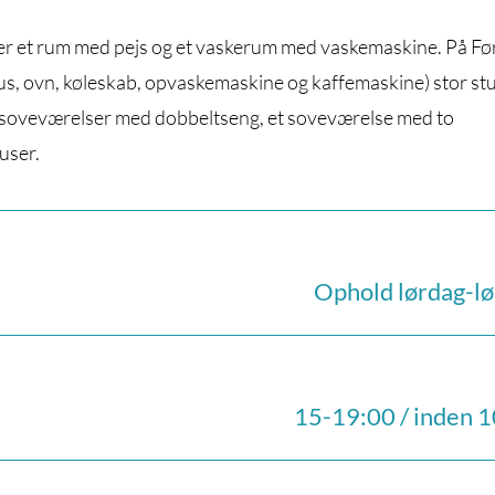
r der et rum med pejs og et vaskerum med vaskemaskine. På Fø
blus, ovn, køleskab, opvaskemaskine og kaffemaskine) stor st
re soveværelser med dobbeltseng, et soveværelse med to
user.
Ophold lørdag-l
15-19:00 / inden 