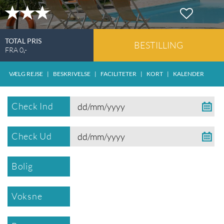
TOTAL PRIS
BESTILLING
FRA
0
,-
VÆLG REJSE
|
BESKRIVELSE
|
FACILITETER
|
KORT
|
KALENDER
Check Ind
Check Ud
Bolig
Voksne