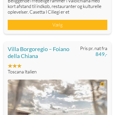
Beliggende i fredelige rammer i Valdichiana med
kort afstand til indkøb, restauranter og kulturelle
oplevelser. Casetta I Ciliegi er et
Vælg
Villa Borgoregio – Foiano
Pris pr. nat fra
849,-
della Chiana
Toscana Italien