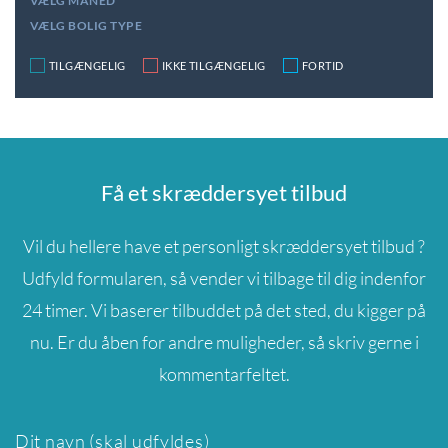
VÆLG MÅNED
VÆLG BOLIG TYPE
TILGÆNGELIG
IKKE TILGÆNGELIG
FORTID
Få et skræddersyet tilbud
Vil du hellere have et personligt skræddersyet tilbud ?
Udfyld formularen, så vender vi tilbage til dig indenfor
24 timer. Vi baserer tilbuddet på det sted, du kigger på
nu. Er du åben for andre muligheder, så skriv gerne i
kommentarfeltet.
Dit navn (skal udfyldes)