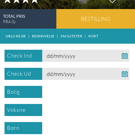
TOTAL PRIS
BESTILLING
FRA
0
,-
VÆLG REJSE
|
BESKRIVELSE
|
FACILITETER
|
KORT
Check Ind
Check Ud
Bolig
Voksne
Børn