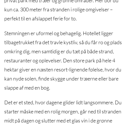
privat park med træer og grønne områder. Her bor du
kun ca. 300 meter fra stranden i rolige omgivelser –
perfekt til en afslappet ferie for to.
Stemningen er uformel og behagelig. Hotellet ligger
tilbagetrukket fra det travle kystliv, så du får ro og plads
omkring dig, men samtidig er du tæt på både strand,
restauranter og oplevelser. Den store park på hele 4
hektar giver en næsten resort-lignende følelse, hvor du
kan nyde solen, finde skygge under træerne eller bare
slappe af med en bog.
Det er et sted, hvor dagene glider lidt langsommere. Du
starter måske med en rolig morgen, går ned til stranden
midt på dagen og slutter med et glas vin i de grønne