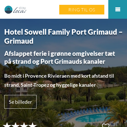
RING TIL OS
Hotel Sowell Family Port Grimaud –
Grimaud
Afslappet ferie i grønne omgivelser tæt
på strand og Port Grimauds kanaler
Bo midt i Provence Rivieraen med kort afstand til
strand, Saint-Tropez og hyggelige kanaler
Se billeder