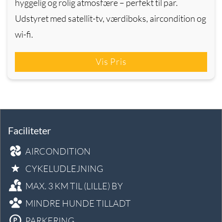
hyggelig og rolig atmosfære – perfekt til par.
Udstyret med satellit-tv, værdiboks, aircondition og
wi-fi.
Vis Pris
Faciliteter
AIRCONDITION
CYKELUDLEJNING
MAX. 3 KM TIL (LILLE) BY
MINDRE HUNDE TILLADT
PARKERING