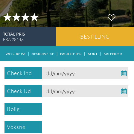
TOTAL PRIS
BESTILLING
FRA
2814
,-
VÆLG REJSE
|
BESKRIVELSE
|
FACILITETER
|
KORT
|
KALENDER
Check Ind
Check Ud
Bolig
Voksne