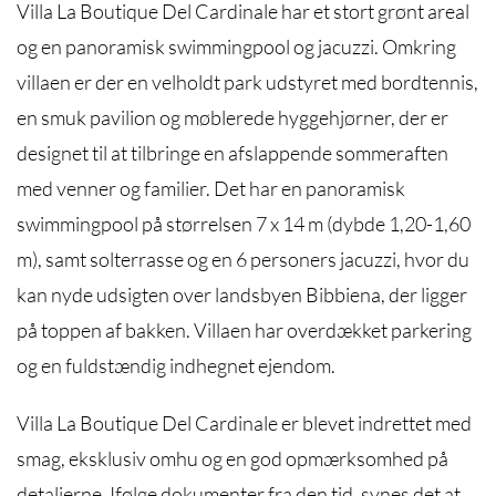
Villa La Boutique Del Cardinale har et stort grønt areal
og en panoramisk swimmingpool og jacuzzi. Omkring
villaen er der en velholdt park udstyret med bordtennis,
en smuk pavilion og møblerede hyggehjørner, der er
designet til at tilbringe en afslappende sommeraften
med venner og familier. Det har en panoramisk
swimmingpool på størrelsen 7 x 14 m (dybde 1,20-1,60
m), samt solterrasse og en 6 personers jacuzzi, hvor du
kan nyde udsigten over landsbyen Bibbiena, der ligger
på toppen af bakken. Villaen har overdækket parkering
og en fuldstændig indhegnet ejendom.
Villa La Boutique Del Cardinale er blevet indrettet med
smag, eksklusiv omhu og en god opmærksomhed på
detaljerne. Ifølge dokumenter fra den tid, synes det at