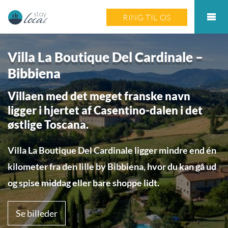
RING TIL OS
Villa La Boutique Del Cardinale –
Bibbiena
Villaen med det meget franske navn
ligger i hjertet af Casentino-dalen i det
østlige Toscana.
Villa La Boutique Del Cardinale ligger mindre end én
kilometer fra den lille by Bibbiena, hvor du kan gå ud
og spise middag eller bare shoppe lidt.
Se billeder