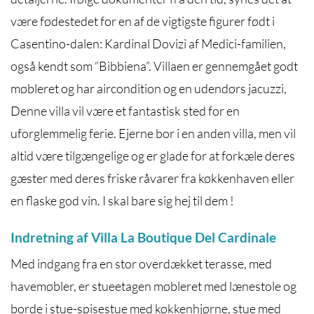
være fødestedet for en af de vigtigste figurer født i
Casentino-dalen: Kardinal Dovizi af Medici-familien,
også kendt som “Bibbiena”. Villaen er gennemgået godt
møbleret og har aircondition og en udendørs jacuzzi,
Denne villa vil være et fantastisk sted for en
uforglemmelig ferie. Ejerne bor i en anden villa, men vil
altid være tilgængelige og er glade for at forkæle deres
gæster med deres friske råvarer fra køkkenhaven eller
en flaske god vin. I skal bare sig hej til dem !
Indretning af Villa La Boutique Del Cardinale
Med indgang fra en stor overdækket terasse, med
havemøbler, er stueetagen møbleret med lænestole og
borde i stue-spisestue med køkkenhjørne, stue med