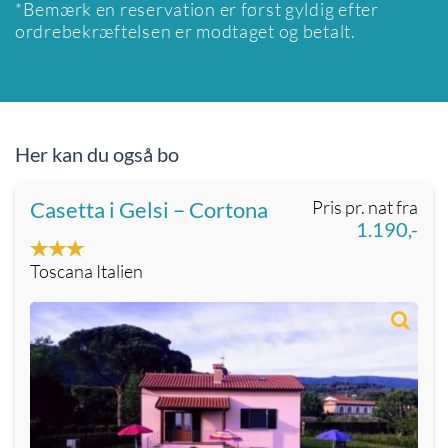
*Bemærk en reservation er først gyldig efter
ordrebekræftelsen er modtaget og betalt.
Her kan du også bo
Casetta i Gelsi – Cortona
Pris pr. nat fra
1.190,-
Toscana Italien