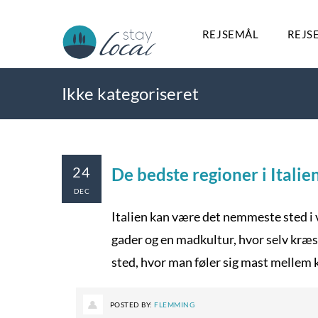
REJSEMÅL
REJS
Ikke kategoriseret
24
De bedste regioner i Italie
DEC
Italien kan være det nemmeste sted i ve
gader og en madkultur, hvor selv kræ
sted, hvor man føler sig mast mellem k
POSTED BY:
FLEMMING