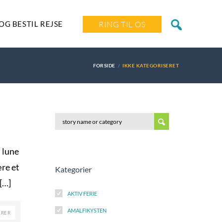
OG BESTIL REJSE
RING TIL OS
FORSIDE
IKKE KATEGORISERET
i lune
re et
Kategorier
[…]
AKTIV FERIE
AMALFIKYSTEN
ARER