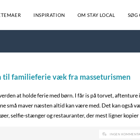
ETEMAER
INSPIRATION
OM STAY LOCAL
SØG 
n til familieferie væk fra masseturismen
rden at holde ferie med børn. I får is på torvet, aftenture 
sne små maver næsten altid kan være med. Det kan også væ
øer, selfie-stænger og restauranter, der mest ligner kopier 
INGEN KOMMENT