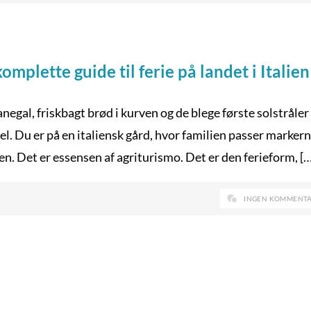
mplette guide til ferie på landet i Italien
hanegal, friskbagt brød i kurven og de blege første solstråle
el. Du er på en italiensk gård, hvor familien passer marker
n. Det er essensen af agriturismo. Det er den ferieform, […
INGEN KOMMENT