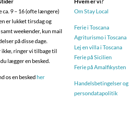
tider
Hvem er vi?
 ca. 9 – 16 (ofte længere)
Om Stay Local
n er lukket tirsdag og
Ferie i Toscana
 samt weekender, kun mail
Agriturismo i Toscana
elser på disse dage.
Lej en villa i Toscana
 ikke, ringer vi tilbage til
Ferie på Sicilien
s du lægger en besked.
Ferie på Amalfikysten
end os en besked
her
Handelsbetingelser og
persondatapolitik