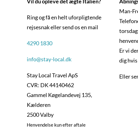
Vil du opleve det ægte Italien?
Åbnings
Man-Fre
Ring og få en helt uforpligtende
Telefone
rejsesnak eller send os en mail
torsdag
henvend
4290 1830
Er vi der
info@stay-local.dk
dig hvi
Stay Local Travel ApS
Eller s
CVR: DK 44140462
Gammel Køgelandevej 135,
Kælderen
2500 Valby
Henvendelse kun efter aftale