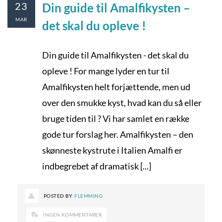
23
Din guide til Amalfikysten –
MAR
det skal du opleve !
Din guide til Amalfikysten - det skal du
opleve ! For mange lyder en tur til
Amalfikysten helt forjættende, men ud
over den smukke kyst, hvad kan du så eller
bruge tiden til ? Vi har samlet en række
gode tur forslag her. Amalfikysten – den
skønneste kystrute i Italien Amalfi er
indbegrebet af dramatisk [...]
POSTED BY:
FLEMMING
INGEN KOMMENTARER