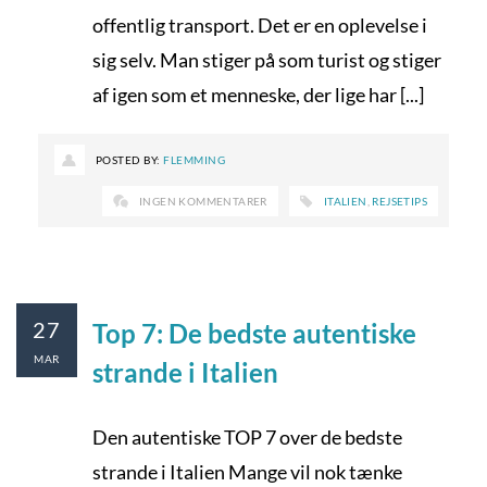
offentlig transport. Det er en oplevelse i
sig selv. Man stiger på som turist og stiger
af igen som et menneske, der lige har [...]
POSTED BY:
FLEMMING
INGEN KOMMENTARER
ITALIEN
,
REJSETIPS
27
Top 7: De bedste autentiske
MAR
strande i Italien
Den autentiske TOP 7 over de bedste
strande i Italien Mange vil nok tænke