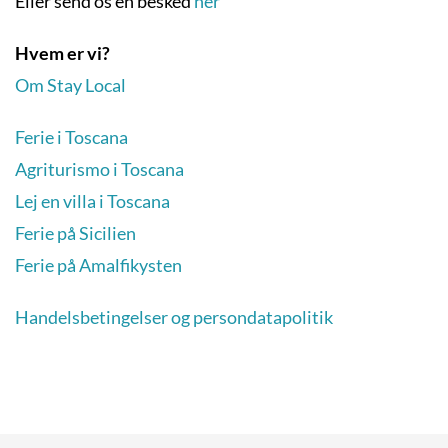
Eller send os en besked
her
Hvem er vi?
Om Stay Local
Ferie i Toscana
Agriturismo i Toscana
Lej en villa i Toscana
Ferie på Sicilien
Ferie på Amalfikysten
Handelsbetingelser og persondatapolitik