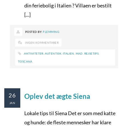
din feriebolig i Italien ? Villaen er bestilt
[...]
POSTED BY:
FLEMMING
INGEN KOMMENTARER
AKTIVITETER
,
AUTENTISK
,
ITALIEN
,
MAD
,
REJSETIPS
,
TOSCANA
26
Oplev det ægte Siena
JAN
Lokale tips til Siena Det er som med katte
og hunde: de fleste mennesker har klare