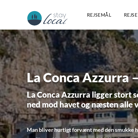
REJSEMÅL
REJS
La Conca Azzurra –
La Conca Azzurra ligger stort 
ned mod havet og næsten alle v
Man bliver hurtigt forvænt med den smukke h