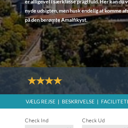
er alligevel i særklasse pragtfuld. Her kan du 
nyde udsigten, men husk endelig at komme af
på den berømte Amalfikyst.
VÆLG REJSE
|
BESKRIVELSE
|
FACILITET
Check Ind
Check Ud