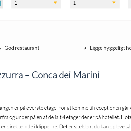
1
1
God restaurant
Ligge hyggeligt h
zzurra – Conca dei Marini
dgangen er på øverste etage. For at komme til receptionen går
rfra og under på en af de ialt 4 etager der er på hotellet. Hote
er direkte inde i klipperne. Det er sjældent du kan opleve s