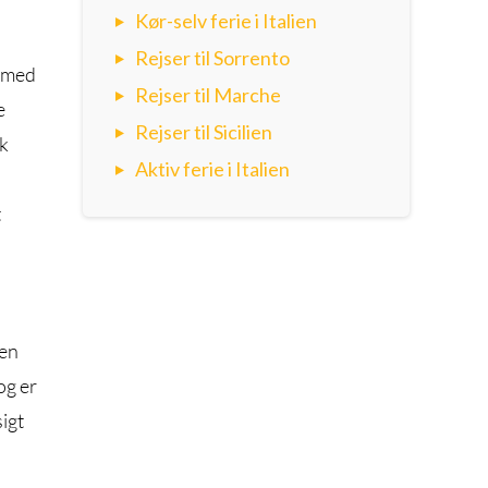
Kør-selv ferie i Italien
Rejser til Sorrento
e med
Rejser til Marche
e
Rejser til Sicilien
ok
Aktiv ferie i Italien
t
den
og er
igt