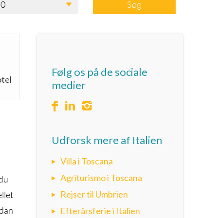
0
Søg
Følg os på de sociale
otel
medier
Udforsk mere af Italien
Villa i Toscana
Agriturismo i Toscana
 du
Rejser til Umbrien
llet
ådan
Efterårsferie i Italien