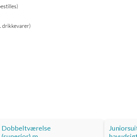
estilles)
. drikkevarer)
Dobbeltværelse
Juniorsu
(superior) m.
havudsigt