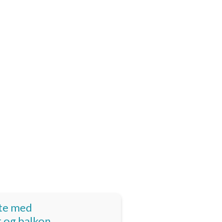
ite med
 og balkon