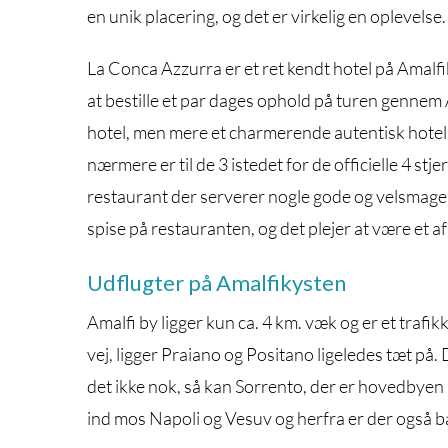
en unik placering, og det er virkelig en oplevelse.
La Conca Azzurra er et ret kendt hotel på Amalf
at bestille et par dages ophold på turen gennem 
hotel, men mere et charmerende autentisk hote
nærmere er til de 3 istedet for de officielle 4 stj
restaurant der serverer nogle gode og velsmage
spise på restauranten, og det plejer at være et af
Udflugter på Amalfikysten
Amalfi by ligger kun ca. 4 km. væk og er et tra
vej, ligger Praiano og Positano ligeledes tæt på. 
det ikke nok, så kan Sorrento, der er hovedbyen
ind mos Napoli og Vesuv og herfra er der også båd