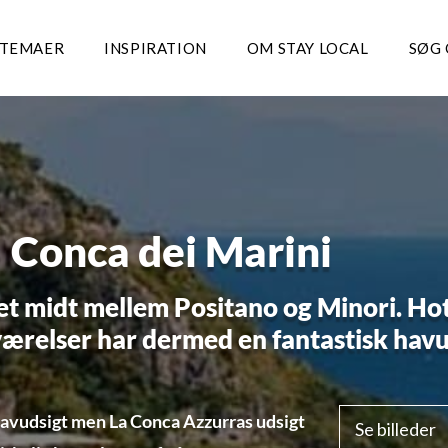
ETEMAER
INSPIRATION
OM STAY LOCAL
SØG 
 Conca dei Marini
set midt mellem Positano og Minori. Ho
ærelser har dermed en fantastisk havu
avudsigt men La Conca Azzurras udsigt
Se billeder