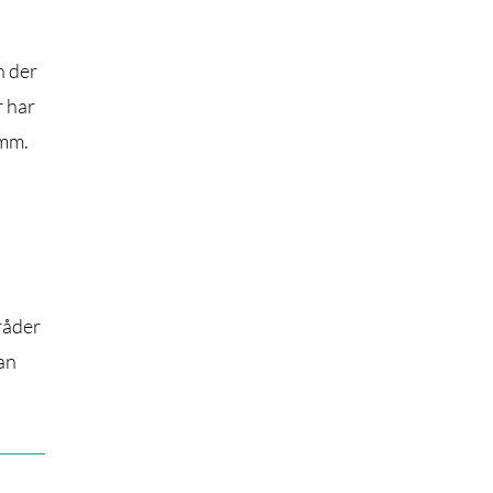
n der
r har
 mm.
råder
kan