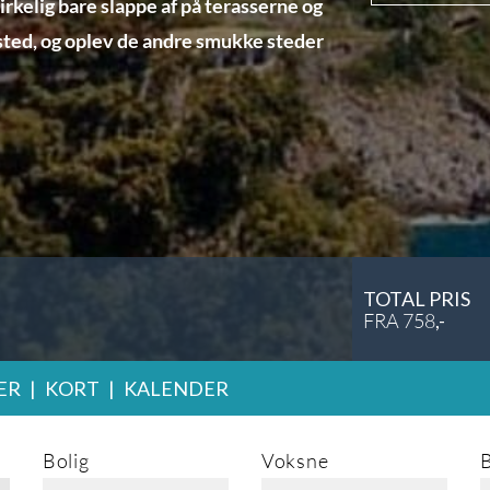
virkelig bare slappe af på terasserne og
sted, og oplev de andre smukke steder
TOTAL PRIS
FRA
758
,-
ER
|
KORT
|
KALENDER
Bolig
Voksne