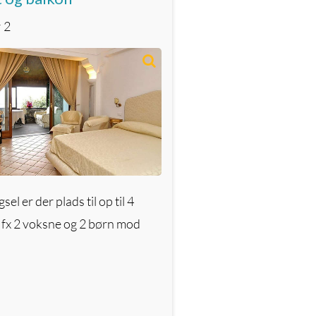
r
2
el er der plads til op til 4
 fx 2 voksne og 2 børn mod