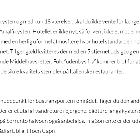
ikysten og med kun 18 værelser, skal du ikke vente for læng
Amalfikysten. Hotellet er ikke nyt, så forvent ikke et modern
l med en herlig uformel atmosfære hvor hotel standarden n
ernet. Til gengæld kvitteres der med en 5 stjernet udsigt og en
nde Middelhavsretter. Folk “udenbys fra” kommer blot for a
 de sikre kvalitets stempler på Italienske restauranter.
fikknudepunkt for bustransporten i området. Tager du den an
Der er et utal af vandreture i bjergene, bådture langs kysten 
 på Sorrento halvøen også anbefales. Fra Sorrento er der uds
fart, bl.a. til øen Capri.