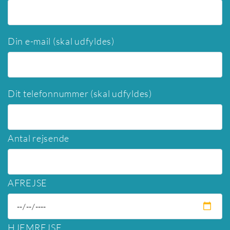
Din e-mail (skal udfyldes)
Dit telefonnummer (skal udfyldes)
Antal rejsende
AFREJSE
HJEMREJSE