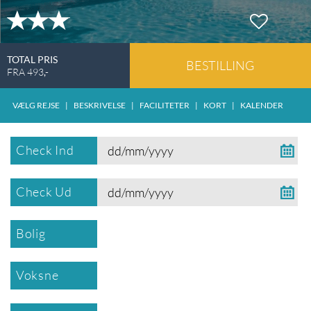
TOTAL PRIS
BESTILLING
FRA
493
,-
VÆLG REJSE
|
BESKRIVELSE
|
FACILITETER
|
KORT
|
KALENDER
Check Ind
Check Ud
Bolig
Voksne