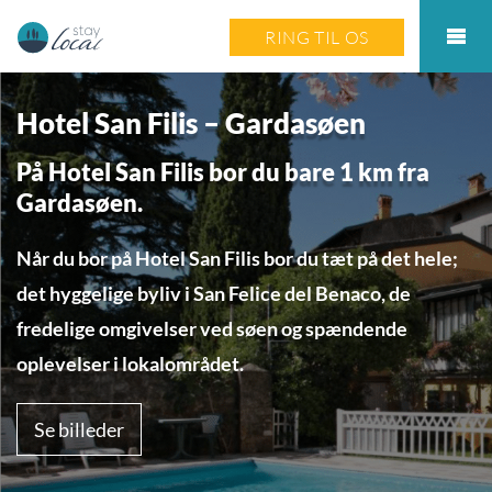
RING TIL OS
Hotel San Filis – Gardasøen
På Hotel San Filis bor du bare 1 km fra
Gardasøen.
Når du bor på Hotel San Filis bor du tæt på det hele;
det hyggelige byliv i San Felice del Benaco, de
fredelige omgivelser ved søen og spændende
oplevelser i lokalområdet.
Se billeder