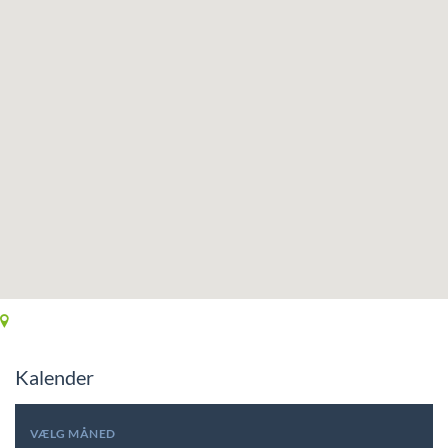
Kalender
VÆLG MÅNED