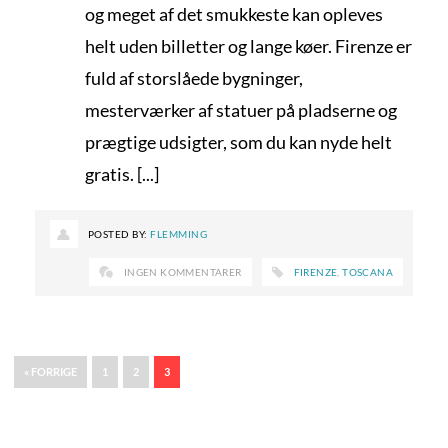
og meget af det smukkeste kan opleves
helt uden billetter og lange køer. Firenze er
fuld af storslåede bygninger,
mesterværker af statuer på pladserne og
prægtige udsigter, som du kan nyde helt
gratis. [...]
POSTED BY:
FLEMMING
INGEN KOMMENTARER
FIRENZE
,
TOSCANA
« FORRIGE
1
2
3