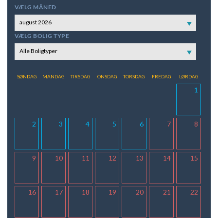
VÆLG MÅNED
august 2026
VÆLG BOLIG TYPE
Alle Boligtyper
SØNDAG
MANDAG
TIRSDAG
ONSDAG
TORSDAG
FREDAG
LØRDAG
1
2
3
4
5
6
7
8
9
10
11
12
13
14
15
16
17
18
19
20
21
22