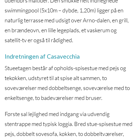
udendørs måltider. Den smukke helt indhegnede
swimmingpool (5x10m – dybde, 1,20m) ligger på en
naturlig terrasse med udsigt over Arno-dalen, en grill,
en brændeovn, en lille legeplads, et vaskerum og
satellit-tv er også til rådighed.
Indretningen af Casavecchia
Stueetagen består af opholds-spisestue med pejs og
tekøkken, udstyret til at spise alt sammen, to
soveværelser med dobbeltsenge, soveværelse med to
enkeltsenge, to badeværelser med bruser.
Første sal lejlighed med indgang via udvendig
stentrappe med typisk loggia. Bred stue-spisestue med
pejs, dobbelt sovesofa, køkken, to dobbeltværelser,