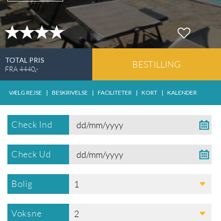
TOTAL PRIS
BESTILLING
FRA
4440
,-
VÆLG REJSE
|
BESKRIVELSE
|
FACILITETER
|
KORT
|
KALENDER
Check Ind
Check Ud
Bolig
1
Voksne
2