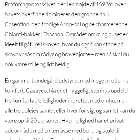
Pratomagnomassivet, der i en højde af 1592m. over
havets overflade dominerer den grønne dal i
Casentino, den frodige Arno-dal og de charmerende
Chianti-bakker i
Toscana
. Området omkring huset er
ideelt til gåture i skoven, hvor du også kan støde på
skovdyr såsom rådyr og bravehjorte – men så skal du
nok være stille og lidt heldig.
En gammel bondegård udstyret med meget moderne
komfort. Casavecchia er et hyggeligt stenhus opdelt i
tre komfortable lejligheder indrettet med omhu, men
alle tre udlejes samlet eller hver for sig, og samlet kan du
være op til 20 personer. Hver lejlighed har et privat
udeområde med en terrasse med bord og stole til