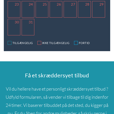
23
24
25
26
27
28
29
30
31
TILGÆNGELIG
IKKE TILGÆNGELIG
FORTID
Få et skræddersyet tilbud
Vil du hellere have et personligt skræddersyet tilbud ?
Udfyld formularen, så vender vi tilbage til dig indenfor
24 timer. Vi baserer tilbuddet på det sted, du kigger på
nu. Er du åben for andre muligheder, så skriv gerne i