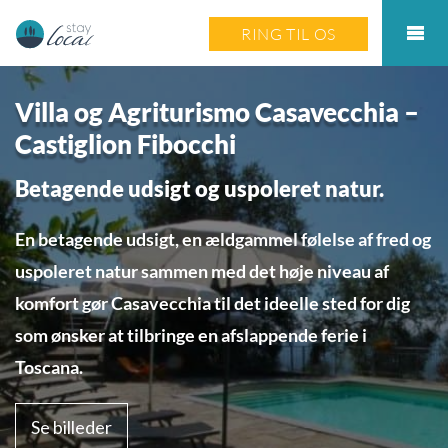
RING TIL OS
Villa og Agriturismo Casavecchia –
Castiglion Fibocchi
Betagende udsigt og uspoleret natur.
En betagende udsigt, en ældgammel følelse af fred og
uspoleret natur sammen med det høje niveau af
komfort gør Casavecchia til det ideelle sted for dig
som ønsker at tilbringe en afslappende ferie i
Toscana.
Se billeder