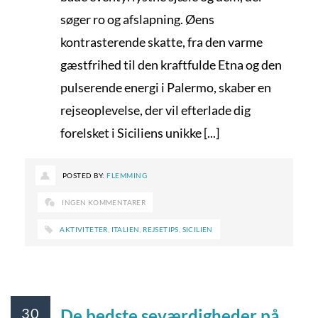
søger ro og afslapning. Øens
kontrasterende skatte, fra den varme
gæstfrihed til den kraftfulde Etna og den
pulserende energi i Palermo, skaber en
rejseoplevelse, der vil efterlade dig
forelsket i Siciliens unikke [...]
POSTED BY:
FLEMMING
INGEN KOMMENTARER
AKTIVITETER
,
ITALIEN
,
REJSETIPS
,
SICILIEN
30
De bedste seværdigheder på