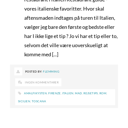
vores italienske favoritter. Hvor skal
aftensmaden indtages på turen til Italien,
vælger jeg bare den første og bedste eller
har I ikke lige et tip ? Jo vi har et tip eller to,
selvom det ville være uoverskueligt at
komme med [...]
POSTED BY:
FLEMMING
INGEN KOMMENTARER
AMALFIKYSTEN
,
FIRENZE
,
ITALIEN
,
MAD
,
REJSETIPS
,
ROM
,
SICILIEN
,
TOSCANA