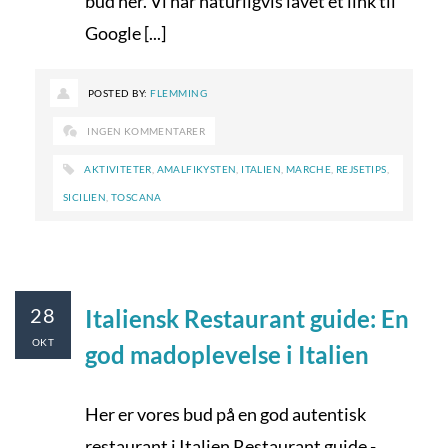
bud her. Vi har naturligvis lavet et link til
Google [...]
POSTED BY:
FLEMMING
INGEN KOMMENTARER
AKTIVITETER
,
AMALFIKYSTEN
,
ITALIEN
,
MARCHE
,
REJSETIPS
,
SICILIEN
,
TOSCANA
28
Italiensk Restaurant guide: En
OKT
god madoplevelse i Italien
Her er vores bud på en god autentisk
restaurant i Italien Restaurant guide -