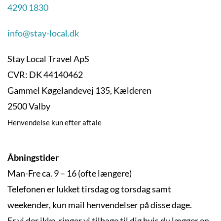
4290 1830
info@stay-local.dk
Stay Local Travel ApS
CVR: DK 44140462
Gammel Køgelandevej 135, Kælderen
2500 Valby
Henvendelse kun efter aftale
Åbningstider
Man-Fre ca. 9 – 16 (ofte længere)
Telefonen er lukket tirsdag og torsdag samt
weekender, kun mail henvendelser på disse dage.
Er vi der ikke, ringer vi tilbage til dig hvis du lægger en