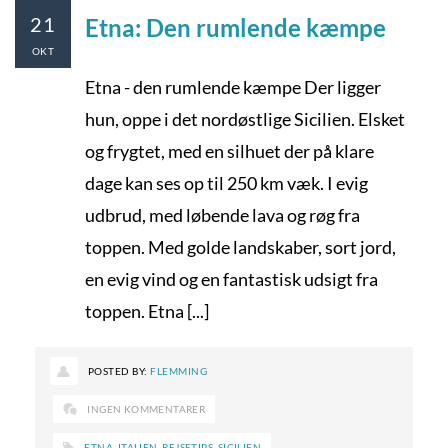
21
Etna: Den rumlende kæmpe
OKT
Etna - den rumlende kæmpe Der ligger
hun, oppe i det nordøstlige Sicilien. Elsket
og frygtet, med en silhuet der på klare
dage kan ses op til 250 km væk. I evig
udbrud, med løbende lava og røg fra
toppen. Med golde landskaber, sort jord,
en evig vind og en fantastisk udsigt fra
toppen. Etna [...]
POSTED BY:
FLEMMING
INGEN KOMMENTARER
ETNA
,
ITALIEN
,
REJSETIPS
,
SICILIEN