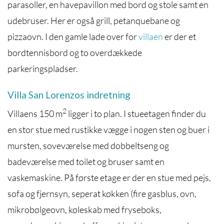
parasoller, en havepavillon med bord og stole samt en
udebruser. Her er også grill, petanquebane og
pizzaovn. I den gamle lade over for
villaen
er der et
bordtennisbord og to overdækkede
parkeringspladser.
Villa San Lorenzos indretning
2
Villaens 150 m
ligger i to plan. I stueetagen finder du
en stor stue med rustikke vægge i nøgen sten og buer i
mursten, soveværelse med dobbeltseng og
badeværelse med toilet og bruser samt en
vaskemaskine. På første etage er der en stue med pejs,
sofa og fjernsyn, seperat køkken (fire gasblus, ovn,
mikrobølgeovn, køleskab med fryseboks,