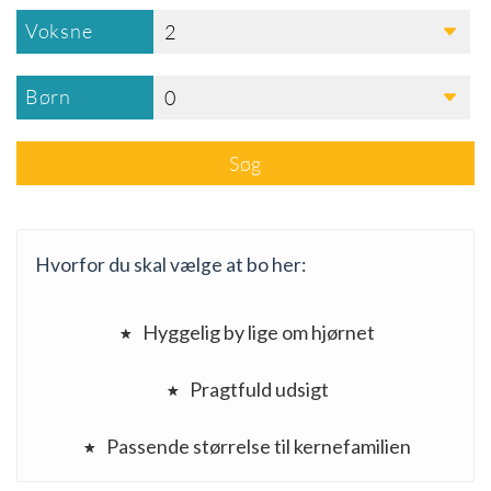
Voksne
2
Børn
0
Søg
Hvorfor du skal vælge at bo her:
Hyggelig by lige om hjørnet
Pragtfuld udsigt
Passende størrelse til kernefamilien