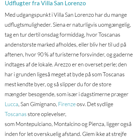
Udflugter fra Villa San Lorenzo
Med udgangspunkt i Villa San Lorenzo har du mange
udflugtsmuligheder. Siena er naturligvis uomgængelig,
tag en tur dertil onsdag formiddag, hvor Toscanas
andenstørste marked afholdes, eller bliv her til ud på
aftenen, hvor 90 % af turisterne forsvinder, og gaderne
indtages af de lokale.
Arezzo
er en overset perle; den
har i grunden ligeså meget at byde på som Toscanas
mest kendte byer, og så slipper du for de store
mængder besøgende, som især i dagstimerne præger
Lucca
, San Gimignano,
Firenze
osv. Det sydlige
Toscanas
store oplevelser,
som Montepulciano, Montalcino og Pienza, ligger også
inden for let overskuelig afstand. Glem ikke at strejfe