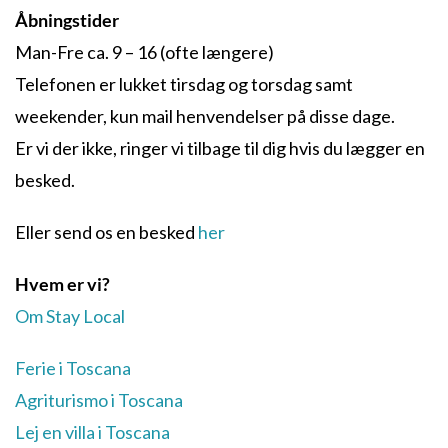
Åbningstider
Man-Fre ca. 9 – 16 (ofte længere)
Telefonen er lukket tirsdag og torsdag samt
weekender, kun mail henvendelser på disse dage.
Er vi der ikke, ringer vi tilbage til dig hvis du lægger en
besked.
Eller send os en besked
her
Hvem er vi?
Om Stay Local
Ferie i Toscana
Agriturismo i Toscana
Lej en villa i Toscana