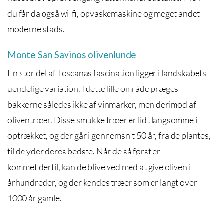
du får da også wi-fi, opvaskemaskine og meget andet
moderne stads.
Monte San Savinos olivenlunde
En stor del af Toscanas fascination ligger i landskabets
uendelige variation. I dette lille område præges
bakkerne således ikke af vinmarker, men derimod af
oliventræer. Disse smukke træer er lidt langsomme i
optrækket, og der går i gennemsnit 50 år, fra de plantes,
til de yder deres bedste. Når de så først er
kommet dertil, kan de blive ved med at give oliven i
århundreder, og der kendes træer som er langt over
1000 år gamle.