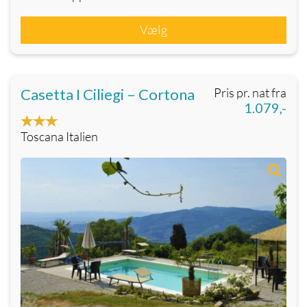
Vælg
Casetta I Ciliegi – Cortona
Pris pr. nat fra
1.079,-
Toscana Italien