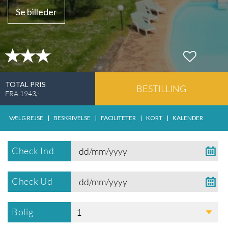
Se billeder
TOTAL PRIS
BESTILLING
FRA
1943
,-
VÆLG REJSE
|
BESKRIVELSE
|
FACILITETER
|
KORT
|
KALENDER
Check Ind
Check Ud
Bolig
1