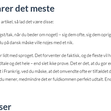
arer det meste
artikel, så lad det være disse:
gst/tak, når du beder om noget) – sig dem ofte, sig dem oprigt
du på dansk måske ville nøjes med et nik.
ler lidt med sproget. Det forventer de faktisk, og de fleste vil h
tale og det hele – end slet ikke prøve. Det er det, at du gør e
t i Frankrig, ved du måske, at det omvendte ofte er tilfældet d
d du mener, medmindre det er fuldkommen perfekt udtalt. E
jser