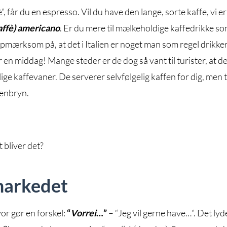
 får du en espresso. Vil du have den lange, sorte kaffe, vi er
affè) americano
. Er du mere til mælkeholdige kaffedrikke s
 opmærksom på, at det i Italien er noget man som regel drikke
 en middag! Mange steder er de dog så vant til turister, at d
ige kaffevaner. De serverer selvfølgelig kaffen for dig, men 
jenbryn.
 bliver det?
markedet
or gør en forskel:
“
Vorrei
…”
– “Jeg vil gerne have…”. Det lyd