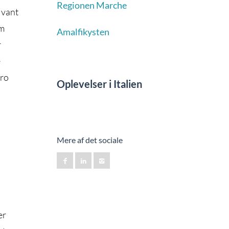
Regionen Marche
 vant
om
Amalfikysten
r
e
tro
Oplevelser i Italien
Mere af det sociale
er