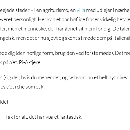
eejede steder – i en agriturismo, en
villa
med udlejer i nærhe
everet personligt. Her kan et par høflige fraser virkelig betale
der, men et menneske, der har åbnet sit hjem for dig. De taler
engelsk, men det er nu sjovt og skønt at møde dem på italiens
øde dig (den høflige form, brug den ved første møde). Det fø
 på a’et. Pi-A-tjere.
 (sig det, hvis du mener det, og se hvordan et helt nyt nivea
s c’et i che som et k.
ldet:
“
– Tak for alt, det har været fantastisk.