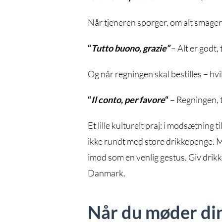
Når tjeneren spørger, om alt smager
“
Tutto buono, grazie”
– Alt er godt, 
Og når regningen skal bestilles – hvil
“
Il conto, per favore
“
– Regningen, 
Et lille kulturelt praj: i modsætning
ikke rundt med store drikkepenge. M
imod som en venlig gestus. Giv drikke
Danmark.
Når du møder di