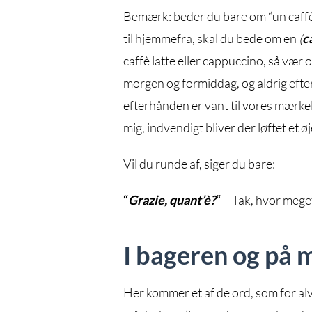
Bemærk: beder du bare om “un caffè”,
til hjemmefra, skal du bede om en
(
c
caffè latte eller cappuccino, så vær
morgen og formiddag, og aldrig efter
efterhånden er vant til vores mærkel
mig, indvendigt bliver der løftet et ø
Vil du runde af, siger du bare:
“
Grazie, quant’è?
“
– Tak, hvor meget
I bageren og på 
Her kommer et af de ord, som for alv