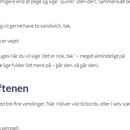
ligere end at pege og sige “
quello
” (den der). Sammensæt d
g vil gerne have to sandwich, tak.
 er vejet:
ges når du vil sige “det er nok, tak” – meget almindeligt på
lige fylder lidt mere på – går den, så går den).
ftenen
re-fire vendinger. Når I bliver vist til bords, eller I selv sæ
eksempel).