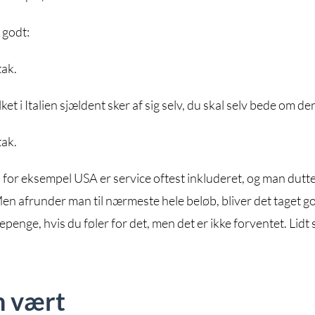
 godt:
tak.
ket i Italien sjældent sker af sig selv, du skal selv bede om de
tak.
 til for eksempel USA er service oftest inkluderet, og man dutt
en afrunder man til nærmeste hele beløb, bliver det taget g
penge, hvis du føler for det, men det er ikke forventet. Lidt 
n vært