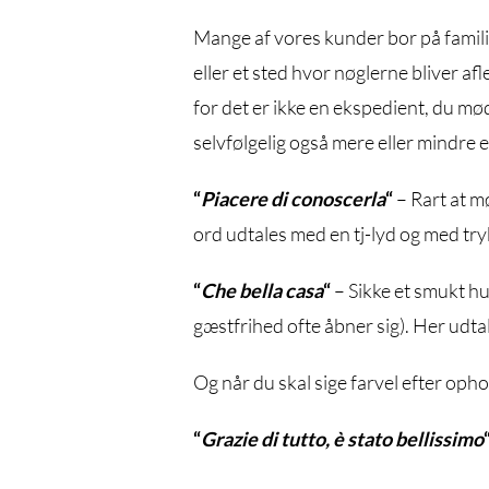
Mange af vores kunder bor på famili
eller et sted hvor nøglerne bliver afl
for det er ikke en ekspedient, du mø
selvfølgelig også mere eller mindre 
“
Piacere di conoscerla
“
– Rart at m
ord udtales med en tj-lyd og med tryk
“
Che bella casa
“
– Sikke et smukt hus
gæstfrihed ofte åbner sig). Her udtale
Og når du skal sige farvel efter opho
“
Grazie di tutto, è stato bellissimo