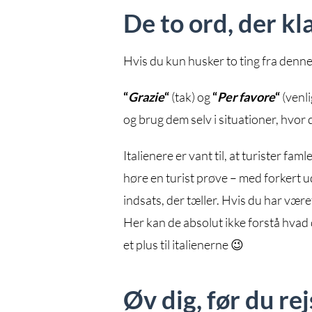
De to ord, der kl
Hvis du kun husker to ting fra denne 
“
Grazie
“
(tak) og
“
Per favore
“
(venli
og brug dem selv i situationer, hvor 
Italienere er vant til, at turister fam
høre en turist prøve – med forkert ud
indsats, der tæller. Hvis du har være
Her kan de absolut ikke forstå hva
et plus til italienerne 😉
Øv dig, før du re