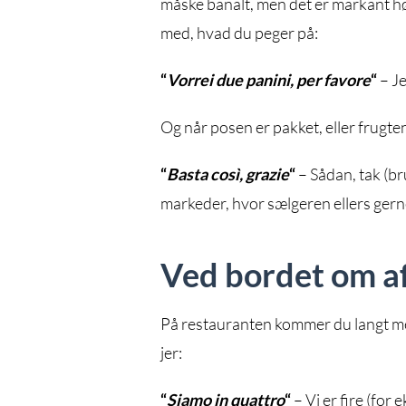
måske banalt, men det er markant høf
med, hvad du peger på:
“
Vorrei due panini, per favore
“
– Je
Og når posen er pakket, eller frugten
“
Basta così, grazie
“
– Sådan, tak (bru
markeder, hvor sælgeren ellers gerne 
Ved bordet om a
På restauranten kommer du langt med t
jer:
“
Siamo in quattro
“
– Vi er fire (for 