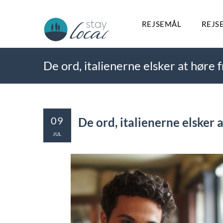
REJSEMÅL
REJS
De ord, italienerne elsker at høre f
09
De ord, italienerne elsker a
JUL