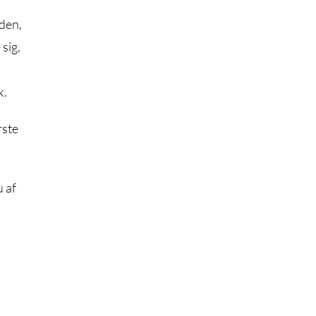
den,
 sig,
k.
rste
u af