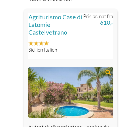
Agriturismo Case di
Pris pr. nat fra
610,-
Latomie –
Castelvetrano
Sicilien Italien
Autentisk olivenplantage – her kan du