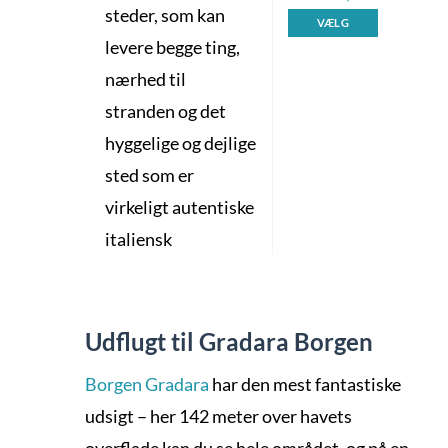
steder, som kan
VÆLG
levere begge ting,
nærhed til
stranden og det
hyggelige og dejlige
sted som er
virkeligt autentiske
italiensk
Udflugt til Gradara Borgen
Borgen Gradara
har den mest fantastiske
udsigt – her 142 meter over havets
overflade kan du se hele området, og på en