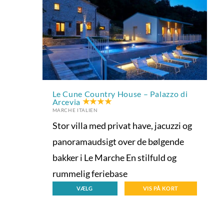
Le Cune Country House – Palazzo di
Arcevia
MARCHE ITALIEN
Stor villa med privat have, jacuzzi og
panoramaudsigt over de bølgende
bakker i Le Marche En stilfuld og
rummelig feriebase
VÆLG
VIS PÅ KORT