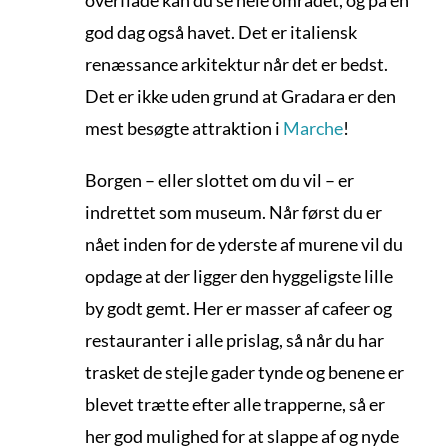
god dag også havet. Det er italiensk
renæssance arkitektur når det er bedst.
Det er ikke uden grund at Gradara er den
mest besøgte attraktion i
Marche
!
Borgen – eller slottet om du vil – er
indrettet som museum. Når først du er
nået inden for de yderste af murene vil du
opdage at der ligger den hyggeligste lille
by godt gemt. Her er masser af cafeer og
restauranter i alle prislag, så når du har
trasket de stejle gader tynde og benene er
blevet trætte efter alle trapperne, så er
her god mulighed for at slappe af og nyde