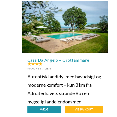
Casa Da Angelo – Grottammare
MARCHE ITALIEN
Autentisk landidyl med havudsigt og
moderne komfort – kun 3 km fra
Adriaterhavets strande Bo i en
hyggelig landejendom med
VÆLG
VIS PÅ KORT