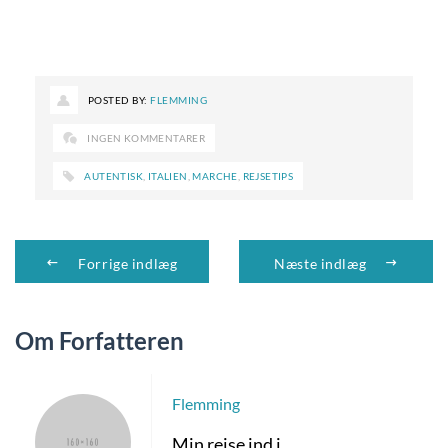
POSTED BY:
FLEMMING
INGEN KOMMENTARER
AUTENTISK
,
ITALIEN
,
MARCHE
,
REJSETIPS
Forrige indlæg
Næste indlæg
Om Forfatteren
Flemming
Min rejse ind i