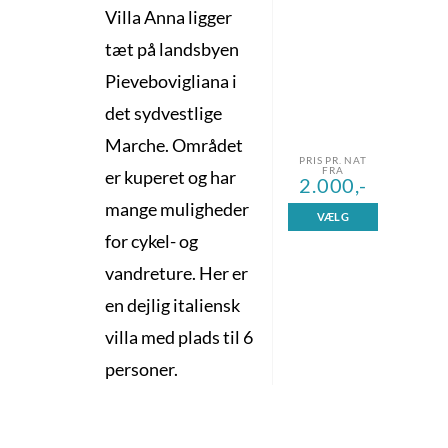
Villa Anna ligger
tæt på landsbyen
Pievebovigliana i
det sydvestlige
Marche. Området
PRIS PR. NAT
FRA
er kuperet og har
2.000,-
mange muligheder
VÆLG
for cykel- og
vandreture. Her er
en dejlig italiensk
villa med plads til 6
personer.