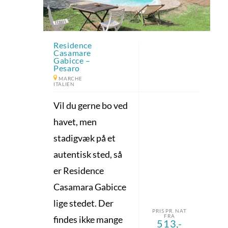
Residence
Casamare
Gabicce –
Pesaro
MARCHE
ITALIEN
Vil du gerne bo ved
havet, men
stadigvæk på et
autentisk sted, så
er Residence
Casamara Gabicce
lige stedet. Der
PRIS PR. NAT
FRA
findes ikke mange
513,-